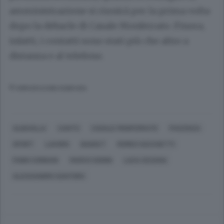
amministrazione si riunirà per la prima volta
dopo la debacle di Casale Monferrato. Finora,
infatti, i contatti sono stati più che altro a
distanza e al telefono.
© RIPRODUZIONE RISERVATA
ALBAVILLA
CANTÙ
CASALE MONFERRATO
PIACENZA
SPORT
LAVORO
BASKET
ROMEO SACCHETTI
FABIO CORBANI
MARCO SODINI
LUCA CESANA
ALESSANDRO SANTORO