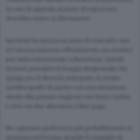
in caso di approdo al piano di sopra) non
dovrebbe essere in discussione.
Sacchetti ha ancora un anno di contratto, non
si è ancora espresso ufficialmente, ma sembra
per nulla intenzionato a dimettersi. Quindi,
dovesse prevalere la frangia dirigenziale che
spinge per il divorzio anticipato, il rischio
sarebbe quello di partire con una situazione
simile alla passata stagione con Marco Sodini,
e cioè con due allenatori a libro paga.
Ne capiremo qualcosa in più probabilmente la
prossima settimana, quando il consiglio di