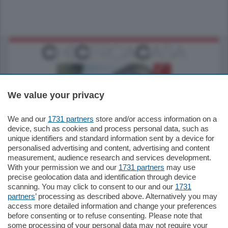
We value your privacy
We and our
1731 partners
store and/or access information on a
795.000
€
device, such as cookies and process personal data, such as
unique identifiers and standard information sent by a device for
Como - Como
personalised advertising and content, advertising and content
Quadrilocale
measurement, audience research and services development.
Zona Como Borghi. Nel complesso di
With your permission we and our
1731 partners
may use
nuova costruzione "JIULIUS" in Classe
precise geolocation data and identification through device
Energetica A2 proponiamo ampio
scanning. You may click to consent to our and our
1731
Quadrilocale …
partners
’ processing as described above. Alternatively you may
mq.
145
locali:
4
access more detailed information and change your preferences
before consenting or to refuse consenting. Please note that
some processing of your personal data may not require your