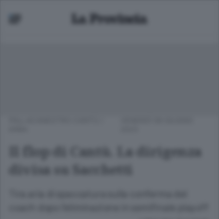
PALLACANESTRO CANTÙ
/
VENERDÌ 09 GIUGNO
ERBA
2023
Il flop di Cantù. La dirigenza
divisa su Sacchetti
Tira aria di spaccatura sulla conferma del
coach dopo l’eliminazione in semifinale playoff