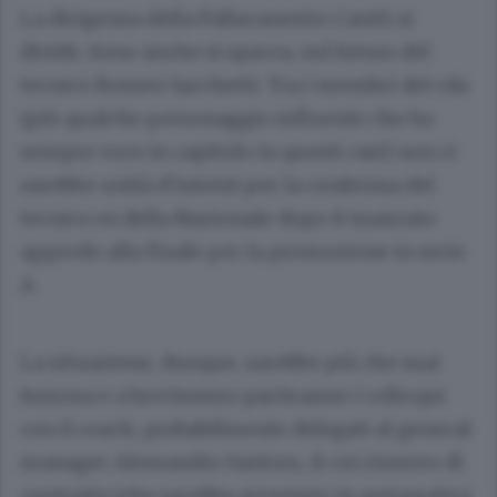
La dirigenza della Pallacanestro Cantù si
divide, forse anche si spacca, sul futuro del
tecnico Romeo Sacchetti. Tra i membri del cda
(più qualche personaggio influente che ha
sempre voce in capitolo in questi casi) non ci
sarebbe unità d’intenti per la conferma del
tecnico ex della Nazionale dopo il mancato
approdo alla finale per la promozione in serie
A.
La situazione, dunque, sarebbe più che mai
fumosa e a brevissimo partiranno i colloqui
con il coach, probabilmente delegati al general
manager Alessandro Santoro, il cui rinnovo di
contratto (che sarebbe avvenuto in automatico