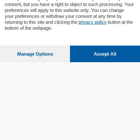
consent, but you have a right to object to such processing. Your
preferences will apply to this website only. You can change
your preferences or withdraw your consent at any time by
returning to this site and clicking the
privacy policy
button at the
Sezioni
bottom of the webpage.
Settimanali
Manage Options
Accept All
Territorio
Sport
Chi Siamo
Servizi