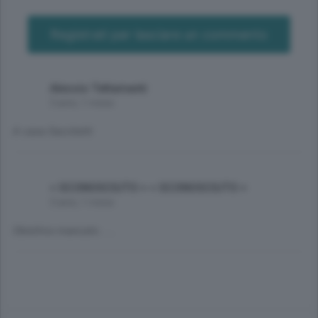
Registrati per lasciare un commento
Alessio Tettamanti
3 anni, 1 mese
A casa Sacchetti
< SCONOSCIUTO > < SCONOSCIUTO >
3 anni, 1 mese
Obiettivo mancato .....