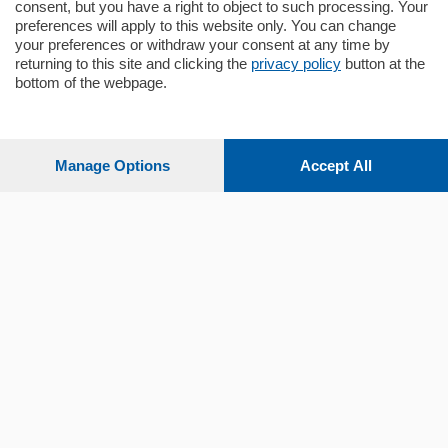
consent, but you have a right to object to such processing. Your
preferences will apply to this website only. You can change
your preferences or withdraw your consent at any time by
returning to this site and clicking the
privacy policy
button at the
Sezioni
bottom of the webpage.
Settimanali
Manage Options
Accept All
Territorio
Sport
Chi Siamo
Servizi