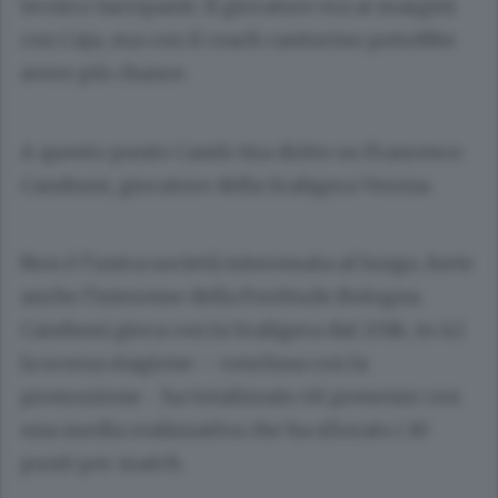
tecnico Sacripanti. Il giocatore era ai margini
con Caja, ma con il coach canturino potrebbe
avere più chance.
A questo punto Cantù tira dritto su Francesco
Candussi, giocatore della Scaligera Verona.
Non è l’unica società interessata al lungo, forte
anche l’interesse della Fortitudo Bologna.
Candussi gioca con la Scaligera dal 2018, in A2
la scorsa stagione – conclusa con la
promozione - ha totalizzato 48 presenze con
una media realizzativa che ha sfiorato i 10
punti per match.