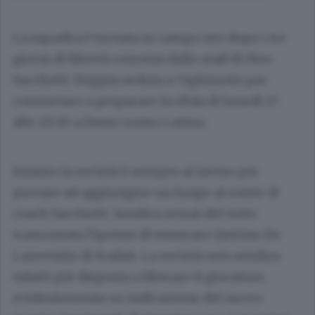
La squadra è tornata in campo ieri dopo i tre
giorni di libertà concessi dallo staff di Meo
Sacchetti. Doppia seduta a Vighizzolo per
cominciare a preparare la sfida di lunedì 27
alle 20.30 a Desio contro Latina.
Intanto la società è sempre al lavoro per
provare ad aggiungere un lungo al roster di
coach Sacchetti. Sembra ormai del tutto
tramontata l’ipotesi di tesserare Quirino De
Laurentiis di Scafati. La società non sembra
infatti più disposta a liberare il giocatore,
evidentemente su indicazione del nuovo