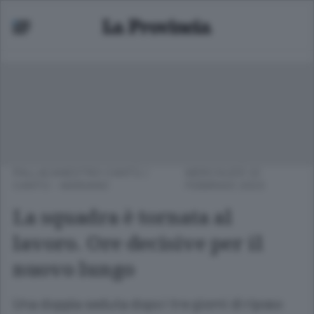
PALLACANESTRO CANTÙ
/
MERCOLEDÌ 22
CANTÙ - MARIANO
FEBBRAIO 2023
La squadra è tornata al
lavoro. Ore decisive per il
nuovo lungo
Una doppia seduta dopo i tre giorni di riposo