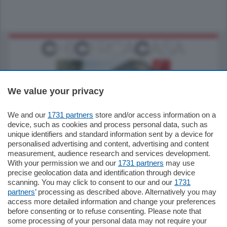
We value your privacy
We and our
1731 partners
store and/or access information on a
795.000
€
device, such as cookies and process personal data, such as
unique identifiers and standard information sent by a device for
Como - Como
personalised advertising and content, advertising and content
Quadrilocale
measurement, audience research and services development.
Zona Como Borghi. Nel complesso di
With your permission we and our
1731 partners
may use
nuova costruzione "JIULIUS" in Classe
precise geolocation data and identification through device
Energetica A2 proponiamo ampio
scanning. You may click to consent to our and our
1731
Quadrilocale …
partners
’ processing as described above. Alternatively you may
mq.
145
locali:
4
access more detailed information and change your preferences
before consenting or to refuse consenting. Please note that
some processing of your personal data may not require your