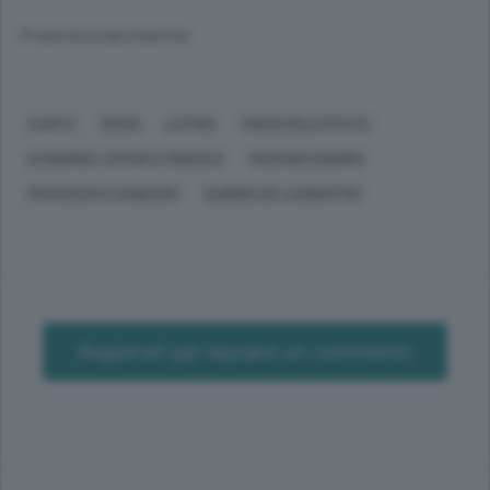
© RIPRODUZIONE RISERVATA
CANTÙ
DESIO
LATINA
VIGHIZZOLO D'ESTE
ECONOMIA, AFFARI E FINANZA
MACROECONOMIA
FRANCESCO CANDUSSI
QUIRINO DE LAURENTIIS
Registrati per lasciare un commento