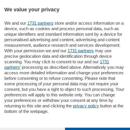
We value your privacy
We and our
1731 partners
store and/or access information on a
185.000
€
device, such as cookies and process personal data, such as
unique identifiers and standard information sent by a device for
Cernobbio - Como
personalised advertising and content, advertising and content
Appartamento
measurement, audience research and services development.
Situato nella tranquilla frazione di Piazza
With your permission we and our
1731 partners
may use
Santo Stefano, in un contesto riservato e a
precise geolocation data and identification through device
pochi minuti …
scanning. You may click to consent to our and our
1731
partners
’ processing as described above. Alternatively you may
mq.
80
access more detailed information and change your preferences
before consenting or to refuse consenting. Please note that
some processing of your personal data may not require your
consent, but you have a right to object to such processing. Your
preferences will apply to this website only. You can change
your preferences or withdraw your consent at any time by
returning to this site and clicking the
privacy policy
button at the
Sezioni
bottom of the webpage.
Settimanali