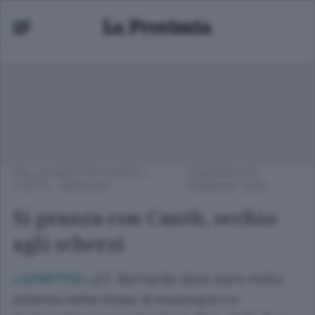
PALLACANESTRO CANTÙ
/
DOMENICA 05
CANTÙ - MARIANO
FEBBRAIO 2023
Si pranza con Cantù, occhio
agli scherzi
La S. Bernardo deve stare molto
LA PARTITA
attenta nell’anticipo di mezzogiorno: