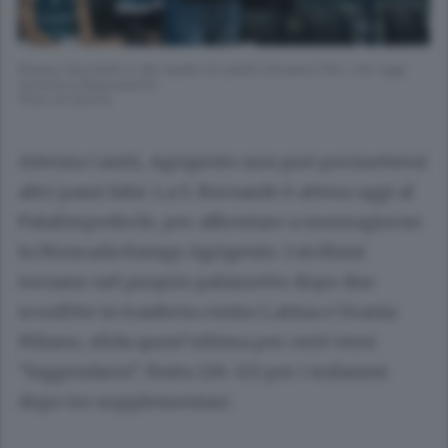
Romeo Sacchetti e alle spalle (in piedi) Giovanni Pini, che oggi
tornerà a disposizione
(Foto di Gorini)
Attenta Cantù, Agrigento non può permettersi
altri passi falsi. La S. Bernardo è attesa oggi al
PalaEmpedocle, per affrontare a mezzogiorno
la Moncada Energy Agrigento. I siciliani
tornano nel proprio palazzetto dopo due
sconfitte in trasferta contro Latina e Urania
Milano, sfida quest’ultima per certi versi
“leggendaria”, finita 126-121 per i milanesi
dopo tre supplementari.