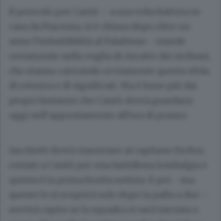
Il pericolo per Cantù – a sua volta battuta in
casa da Piacenza, si è chiusa dopo oltre un
anno l’imbattibilità al PalaDesio - risiede
certamente nella voglia di riscatto dei siciliani,
che stanno caricando ovviamente questa sfida
di retorica e di significati. Ma è forse più dai
propri fantasmi che Cantù dovrà guardarsi
oggi nell’appuntamento all’ora di pranzo.
Sacchetti dovrà rinunciare al capitano Da Ros,
restato a Cantù per una fastidiosa lombalgia e
questa è la prima brutta notizia. E poi - ma
questo lo si scoprirà solo dopo la palla a due –
servirà capire se la squadra si sarà lasciata o