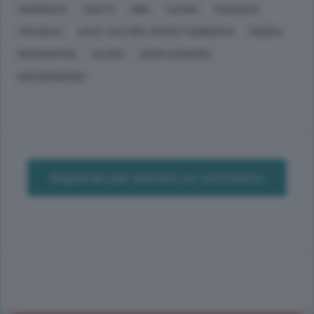
AGRIGENTO
CANTÙ
GIBA
LATINA
PIACENZA
TREVIGLIO
ARTE, CULTURA, INTRATTENIMENTO
MUSICA
GIOVANNI PINI
DA ROS
DEVIS CAGNARDI
SAN BERNARDO
Registrati per lasciare un commento