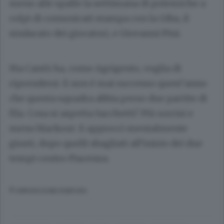
meno alle spalle la settimana di polemiche a
colpi di comunicati stampa con la Giba, il
sindacato dei giocatori, e Giovanni Pini.
Ma Cantù ha, come Agrigento, voglia di
riprendersi. E non è mai successo quest’anno
che questa squadra abbia perso due partite di
fila. Cosa si aspetta Sacchetti? Più sorrisi e
meno blackout. E approcci mentalmente
giusti, dopo quelli sbagliati all’inizio dei due
tempi contro Piacenza.
© RIPRODUZIONE RISERVATA