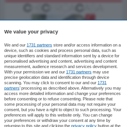
We value your privacy
We and our
1731 partners
store and/or access information on a
795.000
€
device, such as cookies and process personal data, such as
unique identifiers and standard information sent by a device for
Como - Como
personalised advertising and content, advertising and content
Quadrilocale
measurement, audience research and services development.
Zona Como Borghi. Nel complesso di
With your permission we and our
1731 partners
may use
nuova costruzione "JIULIUS" in Classe
precise geolocation data and identification through device
Energetica A2 proponiamo ampio
scanning. You may click to consent to our and our
1731
Quadrilocale …
partners
’ processing as described above. Alternatively you may
mq.
145
locali:
4
access more detailed information and change your preferences
before consenting or to refuse consenting. Please note that
some processing of your personal data may not require your
consent, but you have a right to object to such processing. Your
preferences will apply to this website only. You can change
your preferences or withdraw your consent at any time by
returning to this site and clicking the
privacy policy
button at the