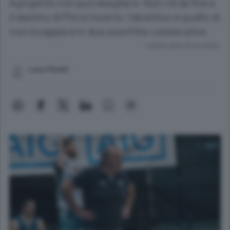
Agrigento non può sbagliare. Non c’è Da Ros e
il destino di Pini è incerto: l’obiettivo è quello di
non incappare in due sconfitte consecutive
Lettura meno di un minuto.
Luca Pinotti