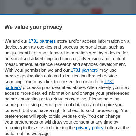
We value your privacy
We and our
1731 partners
store and/or access information on a
185.000
€
device, such as cookies and process personal data, such as
unique identifiers and standard information sent by a device for
Cernobbio - Como
personalised advertising and content, advertising and content
Appartamento
measurement, audience research and services development.
Situato nella tranquilla frazione di Piazza
With your permission we and our
1731 partners
may use
Santo Stefano, in un contesto riservato e a
precise geolocation data and identification through device
pochi minuti …
scanning. You may click to consent to our and our
1731
partners
’ processing as described above. Alternatively you may
mq.
80
access more detailed information and change your preferences
before consenting or to refuse consenting. Please note that
some processing of your personal data may not require your
consent, but you have a right to object to such processing. Your
preferences will apply to this website only. You can change
your preferences or withdraw your consent at any time by
returning to this site and clicking the
privacy policy
button at the
bottom of the webpage.
Sezioni