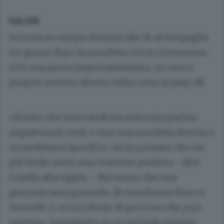
CALCIO
Si torna in campo domani alle 18 al Sinigaglia
tre giorni dopo la sconfitta con la Cremonese,
ed è una prova importantissima, un vero e
proprio scontro diretto nella corsa ai play off.
«Il fatto che mercoledì sia stata una partita
negativa per tutti, e non una sconfitta dovuta a
un problema specifico, mi fa pensare che sia
più facile avere una reazione positiva - dice
Colella alla vigilia -. Nel senso che una
giornata nera generale, di stanchezza fisica e
mentale, è un incidente di percorso che può
capitare, soprattutto in un periodo intenso