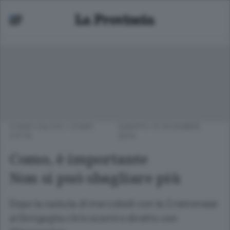
COMO CALCIO
/
COMO
SABATO 13 DICEMBRE
CITTÀ
2014
Como, è importante
Non si può sbagliare più
Dopo la caduta di mercoledì con la Cremonese
al Sinigaglia c’è lo scontro diretto con