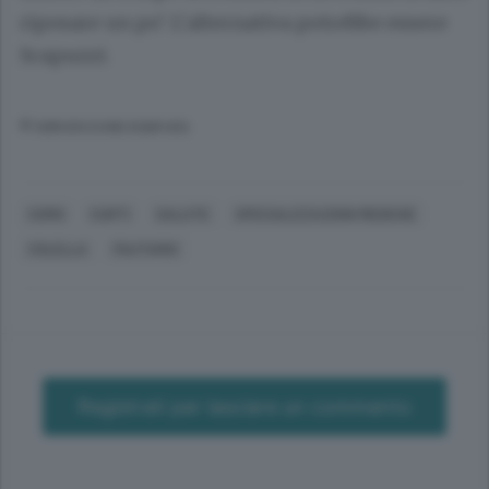
riposare un po’. L’alternativa potrebbe essere
Scapuzzi.
© RIPRODUZIONE RISERVATA
COMO
CURTI
SALUTE
SPECIALIZZAZIONI MEDICHE
COLELLA
FAUTARIO
Registrati per lasciare un commento