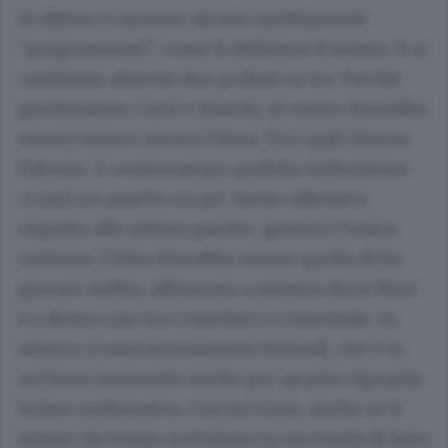
In difesa ci saranno alcuni cambiamenti
“programmati”, come li definisce il mister. E si
cambiano almeno due pedine su tre. Perchè
giocheranno Curti e Marchi, al centro dovrebbe
esserci invece ancora Giosa. Tra i pali ritorna
Falcone. A centrocampo qualche indecisione:
ci sarà un assetto un po’ meno offensivo
rispetto alle ultime partite, questa è l’unica
certezza. L’idea dovrebbe essere quella di far
giocare Ardito, affiancato a sinistra da Le Noci
e a destra uno tra Cristofari e Comentale. In
attacco ci sarà sicuramente Defendi, che è in
un buon momento anche per quanto riguarda
la fase realizzativa. Con lui Ganz, anche se il
mister da tempo sottolinea la necessità di farlo