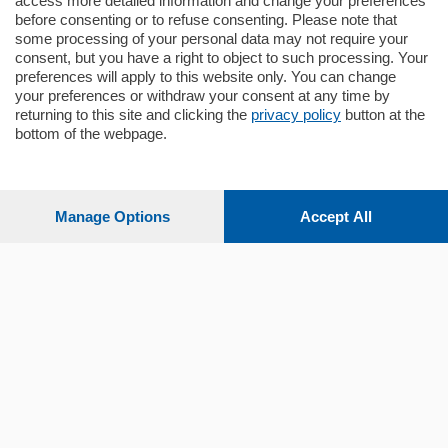
access more detailed information and change your preferences
before consenting or to refuse consenting. Please note that
some processing of your personal data may not require your
consent, but you have a right to object to such processing. Your
preferences will apply to this website only. You can change
your preferences or withdraw your consent at any time by
returning to this site and clicking the
privacy policy
button at the
bottom of the webpage.
Sezioni
Settimanali
Manage Options
Accept All
Territorio
Sport
Chi Siamo
Servizi