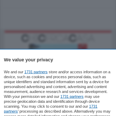
We value your privacy
We and our
1731 partners
store and/or access information on a
770.000
€
device, such as cookies and process personal data, such as
unique identifiers and standard information sent by a device for
Como - Como
personalised advertising and content, advertising and content
Plurilocale
measurement, audience research and services development.
in zona residenziale e tranquilla,
With your permission we and our
1731 partners
may use
proponiamo prestigioso e luminoso
precise geolocation data and identification through device
appartamento all'ultimo piano di uno
scanning. You may click to consent to our and our
1731
stabile signorile …
partners
’ processing as described above. Alternatively you may
mq.
140
locali:
5