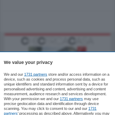
We value your privacy
We and our
1731 partners
store and/or access information on a
795.000
€
device, such as cookies and process personal data, such as
unique identifiers and standard information sent by a device for
Como - Como
personalised advertising and content, advertising and content
Quadrilocale
measurement, audience research and services development.
Zona Como Borghi. Nel complesso di
With your permission we and our
1731 partners
may use
nuova costruzione "JIULIUS" in Classe
precise geolocation data and identification through device
Energetica A2 proponiamo ampio
scanning. You may click to consent to our and our
1731
Quadrilocale …
partners
’ processing as described above. Alternatively you may