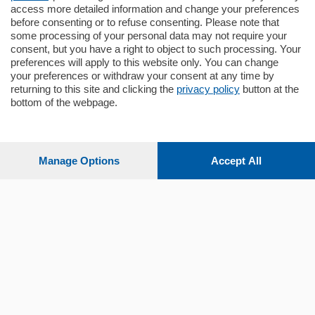
mq.
145
locali:
4
access more detailed information and change your preferences
before consenting or to refuse consenting. Please note that
some processing of your personal data may not require your
consent, but you have a right to object to such processing. Your
preferences will apply to this website only. You can change
your preferences or withdraw your consent at any time by
returning to this site and clicking the
privacy policy
button at the
bottom of the webpage.
Sezioni
Settimanali
Manage Options
Accept All
Territorio
Sport
Chi Siamo
Servizi