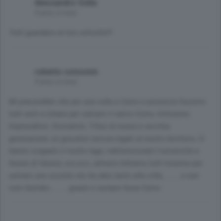
Alessandro Volta
9 anni, 6 mesi
Tutti guardano al loro orticello!!!
roberto consonni
9 anni, 6 mesi
Mi piacerebbe che per una volta a Como e provincia fossimo
tutti uniti a lottare per salvare il calcio Como, Istituzioni,
Imprenditori, Giornalisti, Tifosi di nuova e vecchia
generazione, ex giocatori ancora legati al nostro territorio, Ci
hanno scippato il nostro lago, ridimensionato l'università a
favore di Varese, ecc,ecc, almeno lottiamo tutti insieme per
salvare una società che ha dato tanto alla città,.........e non
solo fastidio..........grazie e sempre forza Como