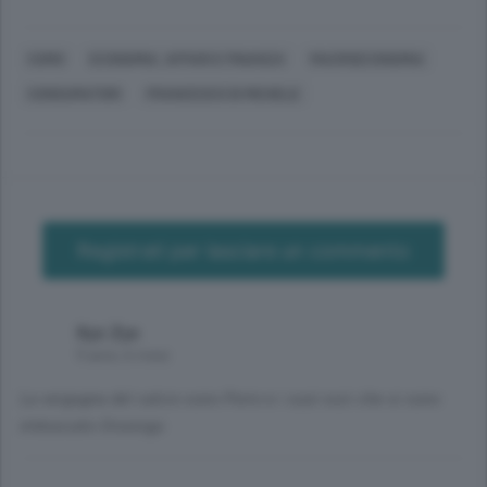
COMO
ECONOMIA, AFFARI E FINANZA
MACROECONOMIA
CONSUMATORI
FRANCESCO DI MICHELE
Registrati per lasciare un commento
Xyz Zyx
9 anni, 6 mesi
La vergogna del calcio sono Porro e i suoi soci che si sono
imboscato Orsenigo