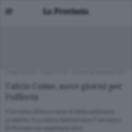
COMO CALCIO
/
COMO CITTÀ
GIOVEDÌ 26 GENNAIO 2017
Calcio Como, nove giorni per
l’offerta
Il termine ultimo è venerdì della settimana
prossima. Il curatore fallimentare Francesco
Di Michele non aspetterà oltre