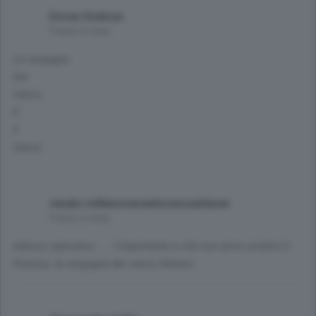
Dores Embrun
9 anni, 6 mesi
La vergogna
Del
Calcio
E'
Il
Calcio
renato millenovecentosessantasei
9 anni, 6 mesi
Adesso speriamo. .....l'importante è che non arrivi un'altro E.
Preziosi, la vergogna del calcio Italiano