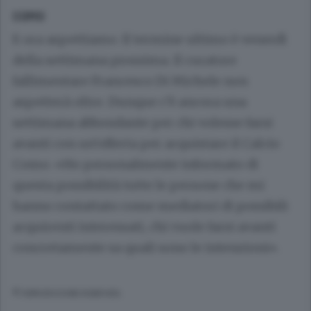
COMO
E ora aspettiamo. Il termine ultimo è venerdì
della settimana prossima. Il curatore
fallimentare Francesco Di Michele non
aspetterà oltre. Dunque c’è ancora una
settimana abbondante per chi volesse farsi
avanti con un’offerta per acquistare il Calcio
Como. «Ho personalmente informato di
questa possibilità tutte le persone che mi
hanno contattato come mediatori di possibili
acquirenti interessati, chi vuole farsi avanti
concretamente sa quali sono le intenzioni».
© RIPRODUZIONE RISERVATA