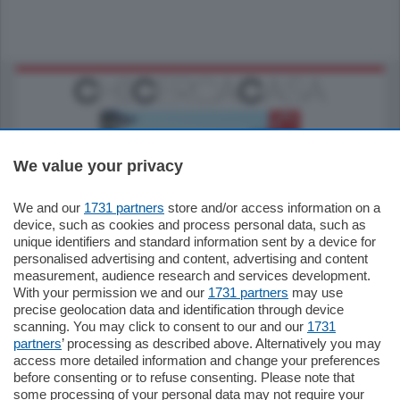
We value your privacy
We and our
1731 partners
store and/or access information on a
770.000
€
device, such as cookies and process personal data, such as
unique identifiers and standard information sent by a device for
Como - Como
personalised advertising and content, advertising and content
Plurilocale
measurement, audience research and services development.
in zona residenziale e tranquilla,
With your permission we and our
1731 partners
may use
proponiamo prestigioso e luminoso
precise geolocation data and identification through device
appartamento all'ultimo piano di uno
scanning. You may click to consent to our and our
1731
stabile signorile …
partners
’ processing as described above. Alternatively you may
mq.
140
locali:
5
access more detailed information and change your preferences
before consenting or to refuse consenting. Please note that
some processing of your personal data may not require your