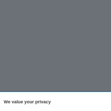
We value your privacy