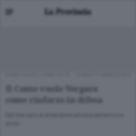
COMO CALCIO
/
COMO CITTÀ
LUNEDÌ 17 AGOSTO 2015
Il Como vuole Vergara
come rinforzo in difesa
Dal mercato si attendono ancora almeno tre
arrivi