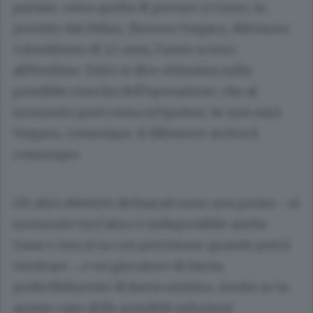
parlato, resta quella di portare a Como, in
prestito dal Milan, Jherson Vergara, difensore
colombiano di 22 anni, l’anno scorso
all’Avellino. Dolci si dice ottimista sulla
possibile riuscita dell’operazione, che al
momento però resta un’ipotesi. Se non sarà
Vergara, comunque, il difensore arriverà
comunque.
Gli altri obiettivi dichiarati sono una punta - al
momento tra l’altro è indisponibile anche
Ganz e non si sa con precisione quando potrà
rientrare -, e un giocatore di fascia,
preferibilmente di fascia sinistra. Anche se in
questo caso delle possibili soluzioni