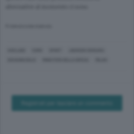
alternative al momento ci sono.
© RIPRODUZIONE RISERVATA
AVELLINO
COMO
SPORT
JHERSON VERGARA
GIOVANNI DOLCI
MINISTERO DELLA DIFESA
MILAN
Registrati per lasciare un commento