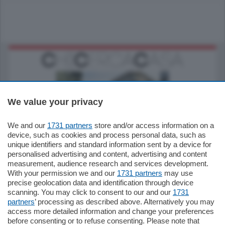
We value your privacy
We and our
1731 partners
store and/or access information on a
795.000
€
device, such as cookies and process personal data, such as
unique identifiers and standard information sent by a device for
Como - Como
personalised advertising and content, advertising and content
Quadrilocale
measurement, audience research and services development.
Zona Como Borghi. Nel complesso di
With your permission we and our
1731 partners
may use
nuova costruzione "JIULIUS" in Classe
precise geolocation data and identification through device
Energetica A2 proponiamo ampio
scanning. You may click to consent to our and our
1731
Quadrilocale …
partners
’ processing as described above. Alternatively you may
mq.
145
locali:
4
access more detailed information and change your preferences
before consenting or to refuse consenting. Please note that