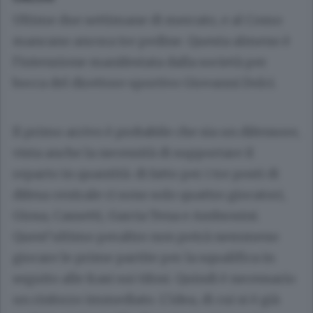
Ultime due settimane di mercato, e al Como
mancano ancora tre pedine. Questa almeno è
l’intenzione manifestata dalla società per
bocca del direttore sportivo Giovanni Dolci.
Il primo arrivo è probabile che sia un difensore,
vista anche la necessità di supportare il
reparto in quantità: di fatto per i tre posti di
difesa centrale ci sono solo quattro giocatori,
Giosa, Cassetti, Garcia Tena e Ambrosini.
Quest’ultimo peraltro non potrà nemmeno
giocare le prime partite per la squalifica in
seguito alle frasi sui tifosi. Quindi è necessario
un rinforzo immediato. L’idea, di cui si è già