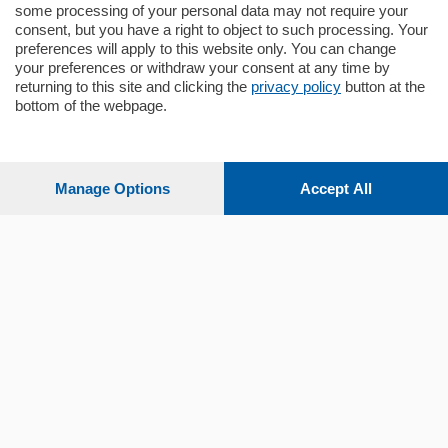
some processing of your personal data may not require your
consent, but you have a right to object to such processing. Your
preferences will apply to this website only. You can change
your preferences or withdraw your consent at any time by
returning to this site and clicking the
privacy policy
button at the
bottom of the webpage.
Sezioni
Settimanali
Manage Options
Accept All
Territorio
Sport
Chi Siamo
Servizi