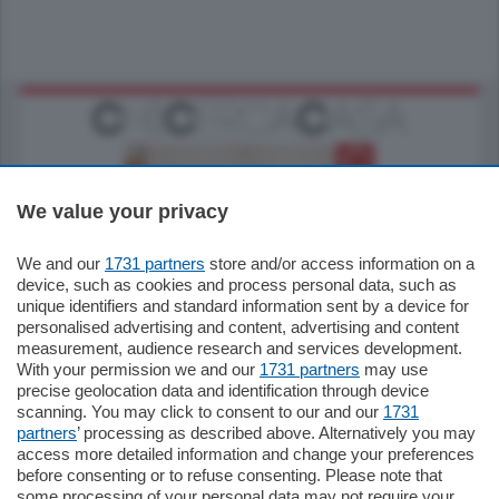
We value your privacy
We and our
1731 partners
store and/or access information on a
185.000
€
device, such as cookies and process personal data, such as
unique identifiers and standard information sent by a device for
Cernobbio - Como
personalised advertising and content, advertising and content
Appartamento
measurement, audience research and services development.
Situato nella tranquilla frazione di Piazza
With your permission we and our
1731 partners
may use
Santo Stefano, in un contesto riservato e a
precise geolocation data and identification through device
pochi minuti …
scanning. You may click to consent to our and our
1731
partners
’ processing as described above. Alternatively you may
mq.
80
access more detailed information and change your preferences
before consenting or to refuse consenting. Please note that
some processing of your personal data may not require your