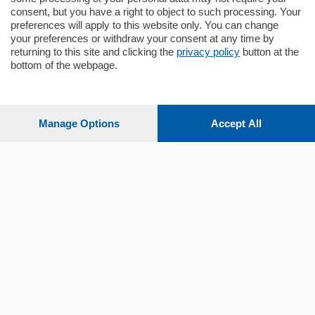
consent, but you have a right to object to such processing. Your
preferences will apply to this website only. You can change
your preferences or withdraw your consent at any time by
returning to this site and clicking the
privacy policy
button at the
bottom of the webpage.
Sezioni
Settimanali
Manage Options
Accept All
Territorio
Sport
Chi Siamo
Servizi