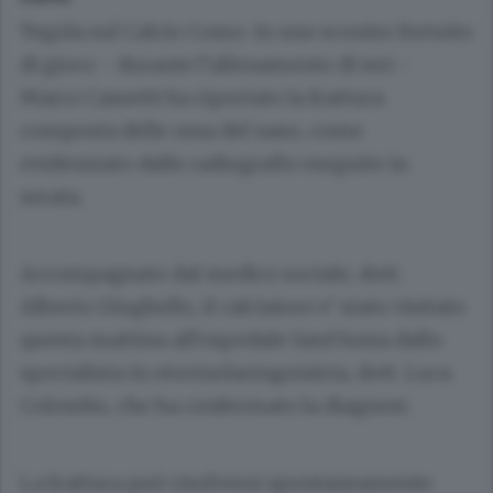
Tegola sul Calcio Como. In uno scontro fortuito
di gioco - durante l’allenamento di ieri -
Marco Cassetti ha riportato la frattura
composta delle ossa del naso, come
evidenziato dalle radiografie eseguite in
serata.
Accompagnato dal medico sociale, dott.
Alberto Giughello, il calciatore e’ stato visitato
questa mattina all’ospedale Sant’Anna dallo
specialista in otorinolaringoiatria, dott. Luca
Colombo, che ha confermato la diagnosi.
La frattura può risolversi spontaneamente