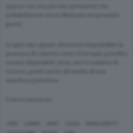
oppure con una piccola operazione che,
probabilmente verrà effettuata nei prossimi
giorni.
In ogni caso appare altamente improbabile la
presenza di Cassetti contro il Perugia; potrebbe
tornare disponibile, forse, per la trasferta di
Livorno, grazie anche all’ausilio di una
maschera protettiva.
© RIPRODUZIONE RISERVATA
COMO
LIVORNO
SPORT
CALCIO
MARCO CASSETTI
LUCA COLOMBO
PERUGIA
COMO