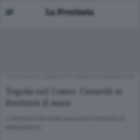
COMO CALCIO
/
COMO CITTÀ
VENERDÌ 08 GENNAIO 2016
Tegola sul Como. Cassetti si
frattura il naso
L’infortunio durante uno scontro fortuito in
allenamento.