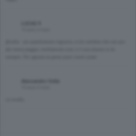
LUCAS 9
10 anni, 6 mesi
@volta : sei quantomeno ingiusto, a me sembra che sia uno
dei meno peggio, mettiamola così, e il suo dovere lo fa
sempre. Poi ognuno la pensi pure come vuole.
Alessandro Volta
10 anni, 6 mesi
La svolta...