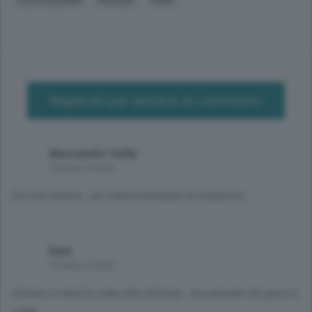
Registrati per lasciare un commento
Alessandro Volta
10 anni, 6 mesi
Era una battuta...per sdrammatizzare la situazione...
Dani
10 anni, 6 mesi
Almeno si dará la colpa alla sfortuna...ma pensate chi gioca a
rugby...