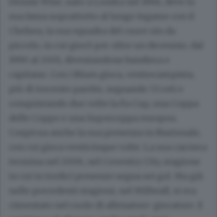
Dennis Wise, nato a Londra nel 1966, deve la
sua fama soprattutto al lungo legame con il
Chelsea, la sua squadra del cuore sin da
piccolo, in cui giocò per oltre un decennio, dal
1990 al 2001, diventandone bandiera e
capitano. Con i Blues gioca, centrocampista,
più di trecento partite, segnando 53 reti e
conquistando due volte la Fa Cup, una Coppa
delle Coppe e una Supercoppa europea.
Cospicua anche la sua presenza in Nazionale,
con cui gioca venticinque volte. La sua carriera
termina nel 2006, nel Coventry City, stagione
in cui in tredici presenze segna sei gol. Ma già
nelle precedenti stagioni, nel Millwall, si era
cimentato nel ruolo di allenatore-giocatore. E