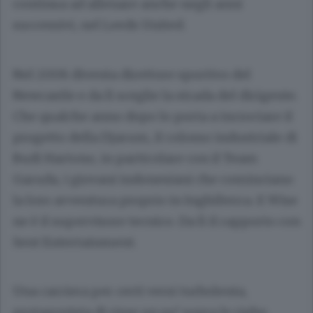
continua ad allenare anche negli anni
successivi, nel Leeds United.
Nel 2008 diventa direttore sportivo del
Newcastle e da lì sceglie la strada del dirigente.
Che qualche anno dopo lo porta a incrociare il
progetto della Djarum, il colosso industriale di
Budi Hartono, in particolare con il Team
Garuda, i giovani indonesiani che cominciano
la loro avventura proprio in Inghilterra. E Wise
ne è il supervisore tecnico. Da lì il rapporto con
Sent Entertainment.
Una carriera per certi versi turbolenta,
protagonista di risse un po’ sopra le righe,