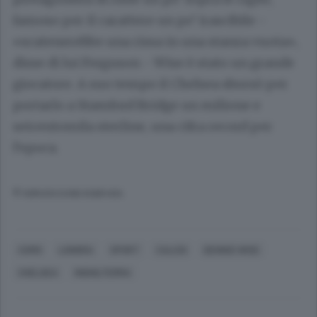
famoso per il carattere un po’ irascibile -
«scatenerebbe una rissa in una stanza vuota»,
disse di lui Ferguson - Wise è stato un grande
giocatore. A suo tempo il Chelsea sborsò per
portarlo a Stamford Bridge un milione e
seicentomila sterline, una cifra record per
l’epoca.
© RIPRODUZIONE RISERVATA
COMO
LONDRA
SPORT
CALCIO
DENNIS WISE
CHELSEA
INGHILTERRA