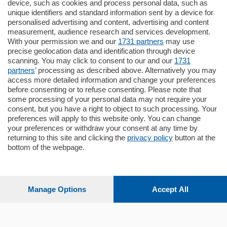
185.000
€
device, such as cookies and process personal data, such as
unique identifiers and standard information sent by a device for
Cernobbio - Como
personalised advertising and content, advertising and content
Appartamento
measurement, audience research and services development.
Situato nella tranquilla frazione di Piazza
With your permission we and our
1731 partners
may use
Santo Stefano, in un contesto riservato e a
precise geolocation data and identification through device
pochi minuti …
scanning. You may click to consent to our and our
1731
partners
’ processing as described above. Alternatively you may
mq.
80
access more detailed information and change your preferences
before consenting or to refuse consenting. Please note that
some processing of your personal data may not require your
consent, but you have a right to object to such processing. Your
preferences will apply to this website only. You can change
your preferences or withdraw your consent at any time by
returning to this site and clicking the
privacy policy
button at the
bottom of the webpage.
Sezioni
Settimanali
Manage Options
Accept All
Territorio