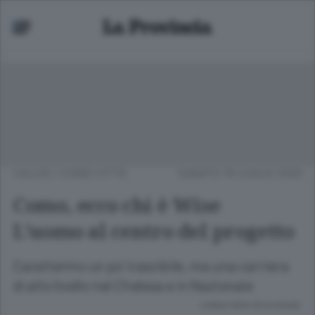
CALCIO
/
COMO CITTÀ
SABATO 18 LUGLIO 2020
Como, ecco chi è Wise
L’uomo al centro del progetto
Caratterino un po’ irascibile, ma una carriera
di alto livello nel Chelsea e in Nazionale
Lettura meno di un minuto.