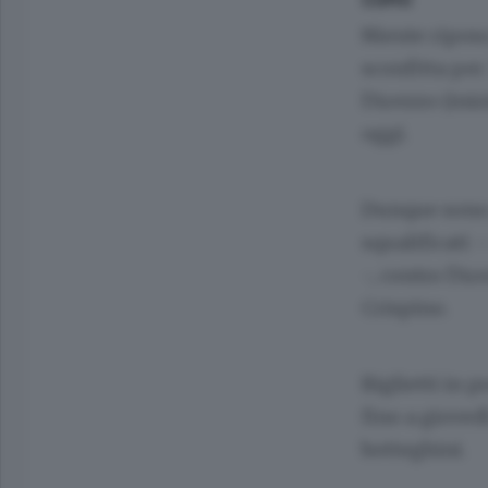
Niente riposo
sconfitta per 
l’Arezzo (iniz
oggi.
Dunque sono g
squalificati 
-, contro l’A
Crispino.
Biglietti in 
fino a giovedì
botteghini.