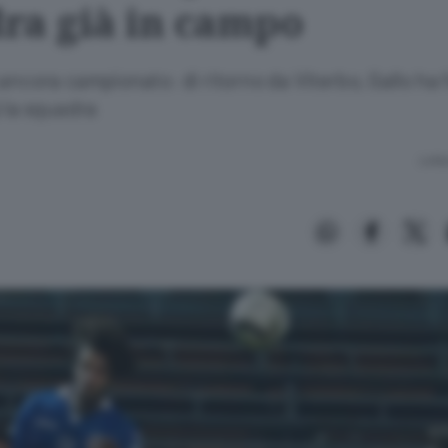
ra già in campo
ancora campionato: di ritorno da Viterbo, Gallo ha 
 la squadra
Lettu