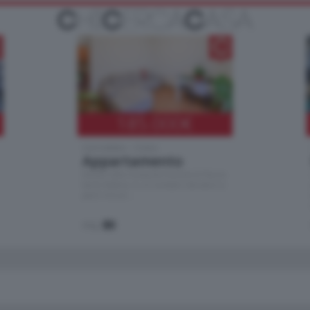
185.000
€
Cernobbio - Como
Appartamento
Situato nella tranquilla frazione di Piazza
Santo Stefano, in un contesto riservato e a
pochi minuti …
mq.
80