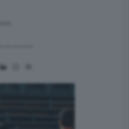
fatto
ra meno di un minuto.