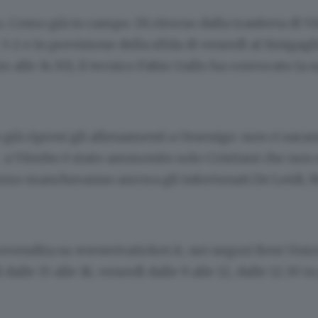
, Como già in campo. Di ritorno dalla trasferta di V
3-2 e in previsione della sfida di venerdì al Sinigagl
io alle 14.30), il tecnico Fabio Gallo ha convocato la
ià ripresi gli allenamenti a Orsenigo: non ci sara
– a Viterbo è stato ammonito solo Cristiani che non e
rezzo mancheranno ancora gli infortunati De Leidi, 
prevendita su www.vivaticket.it, nei negozi Best Unio
 dalle 15 alle 18, venerdì dalle 9 alle 12, dalle 12.30 in