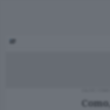
CALCIO
/
COMO 
Como,