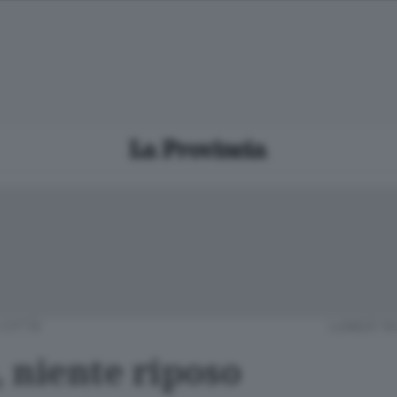
CITTÀ
LUNEDÌ 19
 niente riposo