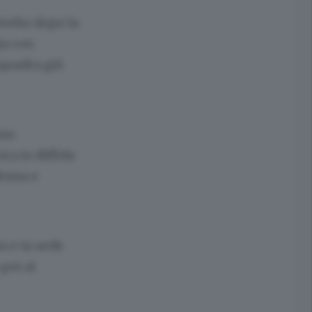
iterbo dopo la
ia con
 squadra già
nno
ra in diffida
Nossa e
n e in sede
 poi ai