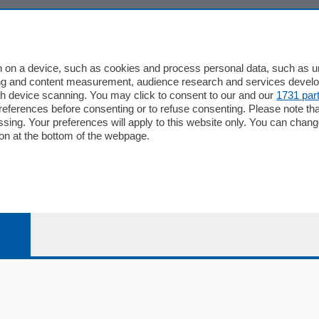
io
Chi Siamo
Redazione
 on a device, such as cookies and process personal data, such as uni
ising and content measurement, audience research and services deve
Editore
gh device scanning. You may click to consent to our and our
1731 par
li
Contatti
ferences before consenting or to refuse consenting. Please note th
ariano
Privacy e Policy
essing. Your preferences will apply to this website only. You can cha
on at the bottom of the webpage.
bassa
alcio Como
 Serie B
alcio Como
 Serie A
 Serie A Femminile
e