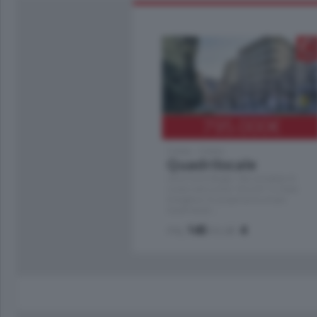
795.000
€
Como - Como
Quadrilocale
Zona Como Borghi. Nel complesso di
nuova costruzione "JIULIUS" in Classe
Energetica A2 proponiamo ampio
Quadrilocale …
mq.
145
locali:
4