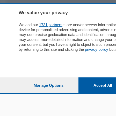
We value your privacy
Sezioni
Territor
Cronaca
Como
We and our
1731 partners
store and/or access information
device for personalised advertising and content, advert
Economia
Cintura
may use precise geolocation data and identification throu
Cultura e Spettacoli
Lago e val
may access more detailed information and change your pre
Sport
Cantù e M
your consent, but you have a right to object to such proc
Editoriali
Erba
by returning to this site and clicking the
privacy policy
butt
Podcast
Olgiate e 
Quatar Pass
Media Inglese
Sport
Storie nella Breva
Dirette C
Focus
Classifica
Manage Options
Accept All
Up
Notizie C
Dossier
Classifica
Classifica
Settimanali
Classifich
L'Ordine