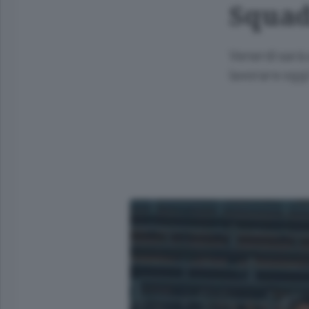
Squad
Venerdì sarà 
lavorare oggi