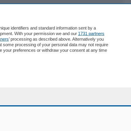
Servizi
Necrologie
que identifiers and standard information sent by a
lopment. With your permission we and our
1731 partners
Pubblicità
tners
’ processing as described above. Alternatively you
Concorsi
at some processing of your personal data may not require
Abbonamenti
nge your preferences or withdraw your consent at any time
Più letti
Le aziende comunicano
Speciali
Cinema
ChiCercaCasa
Archivio
Meteo
Skill Alexa
Elezioni 2024