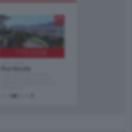
770.000
€
Como - Como
Plurilocale
in zona residenziale e tranquilla,
proponiamo prestigioso e luminoso
appartamento all'ultimo piano di uno
stabile signorile …
mq.
140
locali:
5