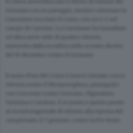
Il Chieri aveva bloccato il filotto di vittorie del
Gozzano con un pareggio, mentre a fermare la
Caronnese era stato il Como, con un 2-2 sul
campo di Caronno. La Caronnese ha inanellato
un’altra serie utile di quattro vittorie,
interrotta dalla sconfitta nello scontro diretto
del 10 dicembre contro il Gozzano.
Il mese d’oro del Como è invece iniziato con la
vittoria contro l’Oltrepovoghera, proseguito
con i successi contro Gozzano, Olginatese,
Varesina e Caratese. E si punta a questo punto
al record stagionale di vittorie alla ripresa del
campionato, il 7 gennaio, contro la Pro Sesto.