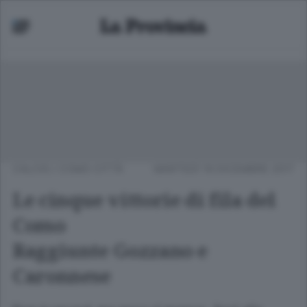
CALCIO
/
COMO CITTÀ
MARTEDÌ 19 DICEMBRE 2017
Le cinque vittorie di fila del
Como
Raggiunte Gozzano e
Caronnese