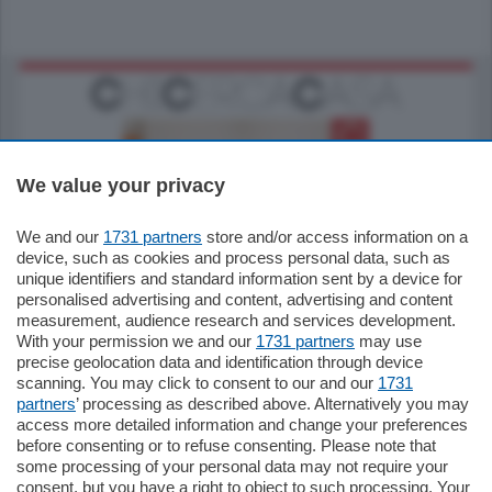
We value your privacy
We and our
1731 partners
store and/or access information on a
185.000
€
device, such as cookies and process personal data, such as
unique identifiers and standard information sent by a device for
Cernobbio - Como
personalised advertising and content, advertising and content
Appartamento
measurement, audience research and services development.
Situato nella tranquilla frazione di Piazza
With your permission we and our
1731 partners
may use
Santo Stefano, in un contesto riservato e a
precise geolocation data and identification through device
pochi minuti …
scanning. You may click to consent to our and our
1731
partners
’ processing as described above. Alternatively you may
mq.
80
access more detailed information and change your preferences
before consenting or to refuse consenting. Please note that
some processing of your personal data may not require your
consent, but you have a right to object to such processing. Your