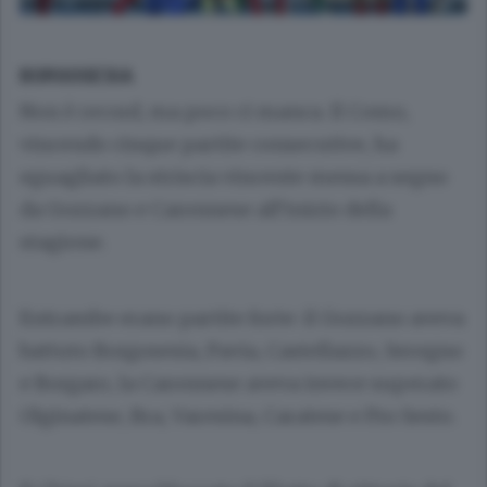
BORGOSESIA
Non è record, ma poco ci manca. Il Como,
vincendo cinque partite consecutive, ha
eguagliato la striscia vincente messa a segno
da Gozzano e Caronnese all’inizio della
stagione.
Entrambe erano partite forte: il Gozzano aveva
battuto Borgosesia, Pavia, Castellazzo, Seregno
e Borgaro, la Caronnese aveva invece superato
Olginatese, Bra, Varesina, Caratese e Pro Sesto.