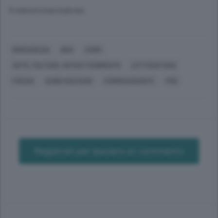
© RIPRODUZIONE RISERVATA
BORGOSESIA
BRA
COMO
ARTE, CULTURA, INTRATTENIMENTO
LETTERATURA
POESIA
GUIDO GOZZANO
COMORAGGIUNTE
PRO
Registrati per lasciare un commento