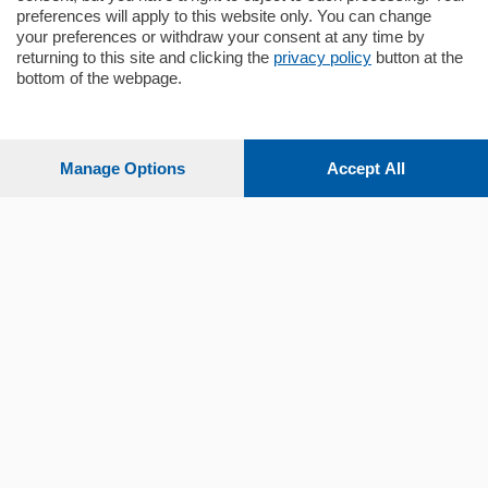
preferences will apply to this website only. You can change
your preferences or withdraw your consent at any time by
returning to this site and clicking the
privacy policy
button at the
bottom of the webpage.
Sezioni
Settimanali
Manage Options
Accept All
Territorio
Sport
Chi Siamo
Servizi