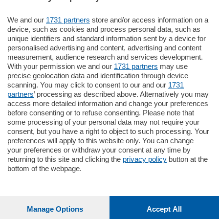
We and our
1731 partners
store and/or access information on a
795.000
€
device, such as cookies and process personal data, such as
unique identifiers and standard information sent by a device for
Como - Como
personalised advertising and content, advertising and content
Quadrilocale
measurement, audience research and services development.
Zona Como Borghi. Nel complesso di
With your permission we and our
1731 partners
may use
nuova costruzione "JIULIUS" in Classe
precise geolocation data and identification through device
Energetica A2 proponiamo ampio
scanning. You may click to consent to our and our
1731
Quadrilocale …
partners
’ processing as described above. Alternatively you may
mq.
145
locali:
4
access more detailed information and change your preferences
before consenting or to refuse consenting. Please note that
some processing of your personal data may not require your
consent, but you have a right to object to such processing. Your
preferences will apply to this website only. You can change
your preferences or withdraw your consent at any time by
returning to this site and clicking the
privacy policy
button at the
bottom of the webpage.
Sezioni
Settimanali
Manage Options
Accept All