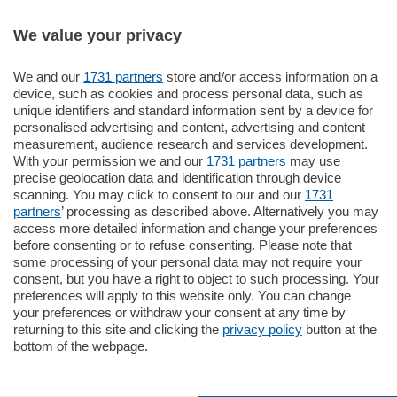
We value your privacy
We and our
1731 partners
store and/or access information on a
770.000
€
device, such as cookies and process personal data, such as
unique identifiers and standard information sent by a device for
Como - Como
personalised advertising and content, advertising and content
Plurilocale
measurement, audience research and services development.
in zona residenziale e tranquilla,
With your permission we and our
1731 partners
may use
proponiamo prestigioso e luminoso
precise geolocation data and identification through device
appartamento all'ultimo piano di uno
scanning. You may click to consent to our and our
1731
stabile signorile …
partners
’ processing as described above. Alternatively you may
mq.
140
locali:
5
access more detailed information and change your preferences
before consenting or to refuse consenting. Please note that
some processing of your personal data may not require your
consent, but you have a right to object to such processing. Your
preferences will apply to this website only. You can change
your preferences or withdraw your consent at any time by
returning to this site and clicking the
privacy policy
button at the
bottom of the webpage.
Sezioni