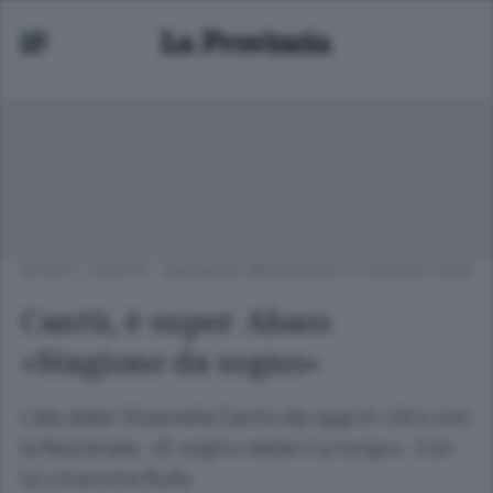
SPORT
/
CANTÙ - MARIANO
MERCOLEDÌ 11 GIUGNO 2014
Cantù, è super Abass
«Stagione da sogno»
L’ala della Vitasnella Cantù da oggi in ritiro con
la Nazionale. «E voglio restarci a lungo». Con
lui c’è anche Rullo