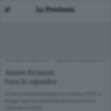
CICLISMO
/
COMO CITTÀ
MERCOLEDÌ 16 MARZO 2022
Alzate Brianza
Ecco le squadre
Ormai prossima la stagione ciclistica 2022, il
Gruppo sportivo Alzate Brianza è pronto a
rilanciare la sfida