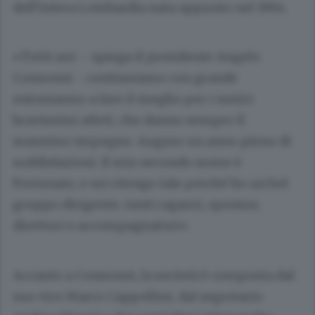
dell’intera Lombardia nata appunto nel 1964.
«Tutti noi – spiega il presidente Angelo
Consonni - continuiamo con grande
entusiasmo a fare il meglio per i nostri
bravissimi atleti, che danno sempre il
massimo impegno. Auguro un anno pieno di
soddisfazioni. Il mio secondo nome è
Fortunato, e mi ritengo tale perché ho un bel
gruppo dirigente, tanti ragazzi, sponsor,
direttori e accompagnatori».
Accanto a Consonni, la società è composta dal
suo vice Marco Cappellini, dal segretario