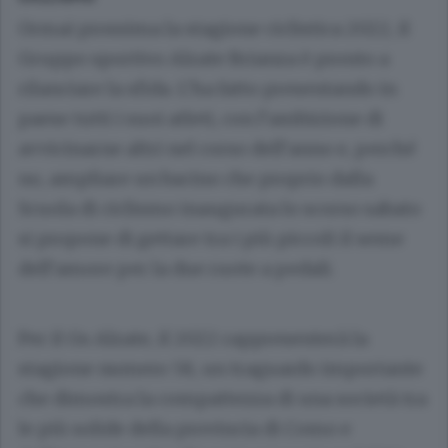
Ormai prossima la stagione ciclistica 2022, il
Gruppo sportivo Alzate Brianza è pronto a
rilanciare la sfida. L’ha fatto presentando in
paese tutti i suoi atleti, con l’ambizione di
avvicinarne altri nel corso dell’anno e, perché
no, ampliare un bacino che proprio dalla
Scuola di ciclismo inaugurata lo scorso sabato
si propone di gettare tra i più piccoli il seme
dell’amore per la due ruote a pedali.
Per il Gs Alzate, il 2022 rappresenterà la
stagione numero 58, un traguardo importante
che dimostra la compattezza di una società tra
le più solide della provincia di Como e