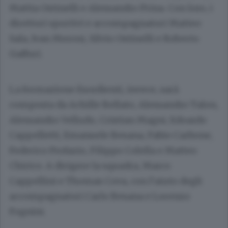
Mattia Ostinelli e Alessandro Prina. Con loro, i
direttori sportivi e accompagnatori Matteo
Sala, Ivan Meroni, Silvio Ostinelli e Roberto
Gaffuri.
La formazione Esordienti, invece, sarà
composta da Achille Bellato, Alessandro Talon,
Alessandro Velludo, Cristian Magni, Edoardo
Cappelletti, Emanuele Besana, Fabio Carbone,
Federico Profazio, Filippo Colella e Matteo
Chirico. A dirigere la squadra, Marco
Cappellini e Thomas Cova, con l’aiuto degli
accompagnatori Carlo Besana e Lorenzo
Fognini.