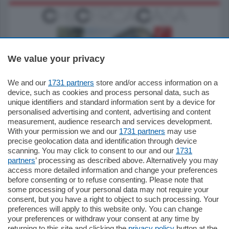
We value your privacy
We and our
1731 partners
store and/or access information on a
795.000
€
device, such as cookies and process personal data, such as
unique identifiers and standard information sent by a device for
Como - Como
personalised advertising and content, advertising and content
Quadrilocale
measurement, audience research and services development.
Zona Como Borghi. Nel complesso di
With your permission we and our
1731 partners
may use
nuova costruzione "JIULIUS" in Classe
precise geolocation data and identification through device
Energetica A2 proponiamo ampio
scanning. You may click to consent to our and our
1731
Quadrilocale …
partners
’ processing as described above. Alternatively you may
mq.
145
locali:
4
access more detailed information and change your preferences
before consenting or to refuse consenting. Please note that
some processing of your personal data may not require your
consent, but you have a right to object to such processing. Your
preferences will apply to this website only. You can change
your preferences or withdraw your consent at any time by
returning to this site and clicking the
privacy policy
button at the