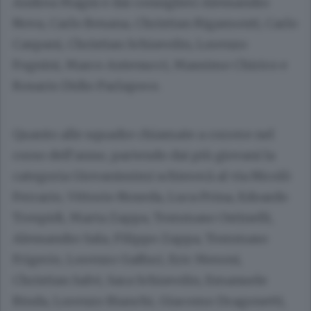
Andrea Magni e dai consiglieri Alessandro
Nova, Carlo Besana, Christian Rigamonti, Carlo
Caspani, Christian Schiavolin, Lorenzo
Fognini, Marco Antenucci, Massimo Chirico e
Rosario Didio Parlapoco.
Quanto alle squadre chiamate a correre nel
corso dell’anno, partendo dai più giovani la
categoria Giovanissimi schiererà al via Nicolò
Ferrario, Vittorio Noseda, Luca Prina, Edoardo
Trespidi, Marta Zappa, Tommaso Ostinelli,
Alessandro Sala, Filippo Zappa, Tommaso
Frigerio, Lorenzo Gaffuri, Eric Meroni,
Christian Salvi, Sara Schiavolin, Emanuele
Binda, Lorenzo Bianchi, Giacomo Dragonetti,