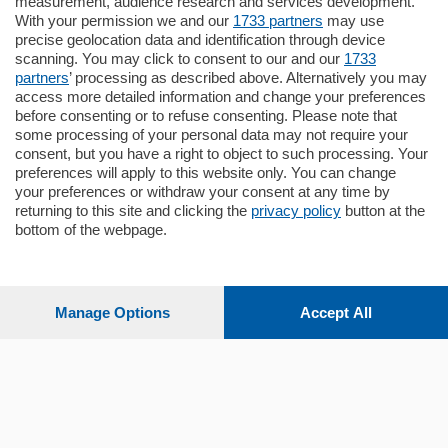
measurement, audience research and services development.
Situato nella tranquilla frazione di Piazza
With your permission we and our
1733 partners
may use
Santo Stefano, in un contesto riservato e a
precise geolocation data and identification through device
pochi minuti …
scanning. You may click to consent to our and our
1733
partners
’ processing as described above. Alternatively you may
mq.
80
access more detailed information and change your preferences
before consenting or to refuse consenting. Please note that
some processing of your personal data may not require your
consent, but you have a right to object to such processing. Your
preferences will apply to this website only. You can change
your preferences or withdraw your consent at any time by
returning to this site and clicking the
privacy policy
button at the
bottom of the webpage.
Sezioni
Settimanali
Manage Options
Accept All
Territorio
Sport