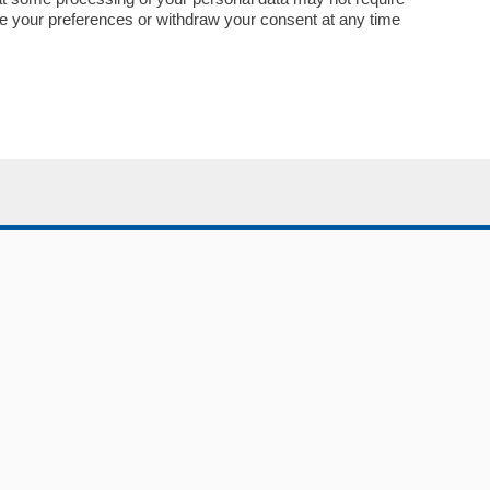
Abbonamenti
nge your preferences or withdraw your consent at any time
Più letti
Le aziende comunicano
Speciali
Cinema
ChiCercaCasa
Archivio
Meteo
Skill Alexa
Elezioni 2024