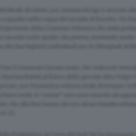
dividuale di sabato, per Arianna Errigo è arrivato 
a squadre nella coppa del mondo di fioretto. Un fi
 l’esponente della Comense Scherma che sulla pedan
a raccolto tutto quello che poteva, mettendo anche
o dei due biglietti individuali per le Olimpiadi di Ri
 l’oro il rinnovato Dream team, che vedeva le veteran
e Martina Batini,al fianco delle giovani Alice Volpi e
erare, per l’ennesima volta la rivale di sempre, la R
 linea verde, le “zarine” non sono riuscite ad oppo
isto che alla fine hanno dovuto alzare bandiera bianc
45-25.
della finalissima, la Corea del Sud che ha impegnat