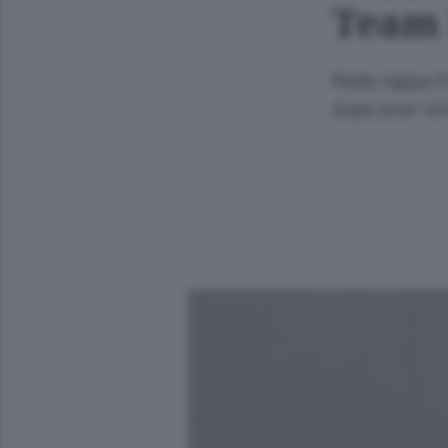
Team I
Nella tappa 
dopo aver vint