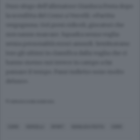
Duro sfogo dell’allenatore Gianluca Festa dopo
la sconfitta del Como a Vercelli. «Partita
vergognosa. Gol presi ridicoli, giocatori che
non sanno marcare. Squadra senza voglia
senza personalità errori assurdi. Sembravano
loro gli ultimi in classifica dalla voglia che ci
hanno messo noi invece in campo a far
passare il tempo. Passi indietro sono molto
deluso».
© RIPRODUZIONE RISERVATA
COMO
VERCELLI
SPORT
GIANLUCA FESTA
COMO