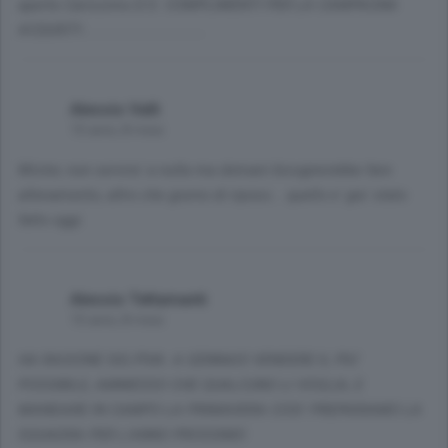
aperte.Carissimo D.S. COMPLIMENTI PER LA CAMPAGNA
ACQUISTI...............................
Alessio Valli
10 anni, 8 mesi
Mister, non servira' a nulla ma domani bisognerebbe fare
allenamento, altro che giorno di riposo... quello e' gia' stato
fatto oggi.
Alessio Tettamanti
10 anni, 8 mesi
HA RAGIONE SIG.PIVA: A GENNAIO VENDERE IL PIU'
POSSIBILE, AMMESSO CHE QUALCUNO LI VOGLIA, E
MANDARE IN CAMPO LA PRIMAVERA COSI' PREPARIAMO LA
SQUADRA PER L'ANNO PROSSIMO