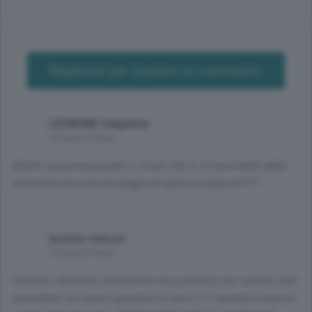
Registrati per lasciare un commento
LEGNONE Valganna
10 anni, 8 mesi
Mister una provocazione e' sicuro che 4 -5 inserimenti dalla
primavera possono far peggio di questi scalzacani???
luciano meroni
10 anni, 8 mesi
Cambia il direttore d'orchestra ma la musica non cambia.Caro
presidente con questi giocatori la serie C ci aspetta a braccia