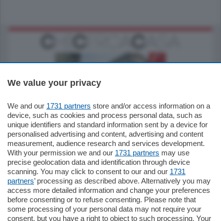
We value your privacy
We and our
1731 partners
store and/or access information on a
795.000
€
device, such as cookies and process personal data, such as
unique identifiers and standard information sent by a device for
Como - Como
personalised advertising and content, advertising and content
Quadrilocale
measurement, audience research and services development.
Zona Como Borghi. Nel complesso di
With your permission we and our
1731 partners
may use
nuova costruzione "JIULIUS" in Classe
precise geolocation data and identification through device
Energetica A2 proponiamo ampio
scanning. You may click to consent to our and our
1731
Quadrilocale …
partners
’ processing as described above. Alternatively you may
mq.
145
locali:
4
access more detailed information and change your preferences
before consenting or to refuse consenting. Please note that
some processing of your personal data may not require your
consent, but you have a right to object to such processing. Your