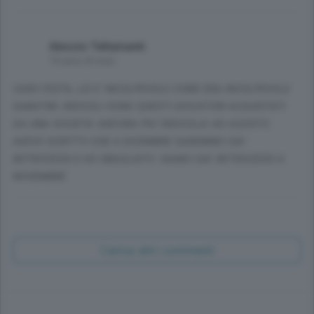
Alessio Tettamanti
10 anni, 8 mesi
CARO FESTA, LEI E' INCOLPEVOLE COME ERA INCOLPEVOLE
SABATINI..RIDICOLI SONO QUESTI GIOCATORI ACQUISTATI
DA UNA SOCIETA' ANCORA PIU' RIDICOLA! AD AGOSTO
AVEVO SCRITTO CHE A DICEMBRE SAREMMO GIA'
RETROCESSI E HO SBAGLIATO: SIAMO GIA' RETROCESSI A
NOVEMBRE
Carica altri commenti