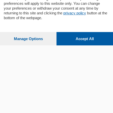
preferences will apply to this website only. You can change
your preferences or withdraw your consent at any time by
returning to this site and clicking the
privacy policy
button at the
bottom of the webpage.
Sezioni
Settimanali
Manage Options
Accept All
Territorio
Sport
Chi Siamo
Servizi