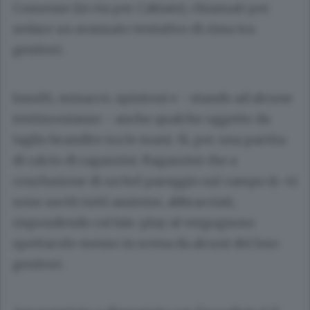
Comense (in via per Cabiate), chiamati per
sedare un avanzato tentativo di rissa tra
genitori.
Insulti, minacce, spintoni e - stando ad alcune
testimonianze - anche qualche oggetto da
taglio brandito tra le mani. Sì, per una partita
di calcio di ragazzini. Ragazzini che a
conclusione di un bel pareggio sul campo (4-4)
sono usciti tutti assieme, abbracciati,
rispondendo col fair-play al vergognoso
spettacolo messo in scena da alcuni dei loro
genitori.