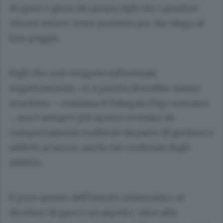
di sport e gioia dei propri figli che i genitori
vivono invece come pretesto per dar sfogo al
loro peggio.
Figli che così vengono influenzati
negativamente. «La partita dovrebbe essere
una festa – continua il Delegato Figc comasco
-, ma è sempre più spesso rovinata da
comportamenti scellerati da parte di genitori e
addetti ai lavori, anche nei confronti degli
arbitri».
E pure questo dell’insulto sistematico ai
direttori di gara è un aspetto, oltre alla