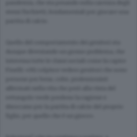
pandemia, che sta pesando sulla carenza degli
stessi fischietti, fondamentali per giocare una
partita di calcio.
Quello del comportamento dei genitori sta
dunque diventando un grosso problema, che
interessa tutte le classi sociali come fa capire
Finelli: «Mi colpisce vedere genitori che sono
persone per bene, colte, professionisti
affermati nella vita che però alla vista del
rettangolo verde perdono la ragione e
sbroccano per la partita di calcio del proprio
figlio, per quello che è un gioco».