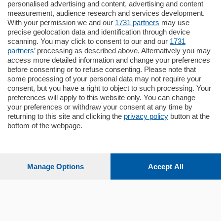
Cernobbio - Como
personalised advertising and content, advertising and content
Appartamento
measurement, audience research and services development.
Situato nella tranquilla frazione di Piazza
With your permission we and our
1731 partners
may use
Santo Stefano, in un contesto riservato e a
precise geolocation data and identification through device
pochi minuti …
scanning. You may click to consent to our and our
1731
partners
’ processing as described above. Alternatively you may
mq.
80
access more detailed information and change your preferences
before consenting or to refuse consenting. Please note that
some processing of your personal data may not require your
consent, but you have a right to object to such processing. Your
preferences will apply to this website only. You can change
your preferences or withdraw your consent at any time by
returning to this site and clicking the
privacy policy
button at the
bottom of the webpage.
Sezioni
Settimanali
Manage Options
Accept All
Territorio
Sport