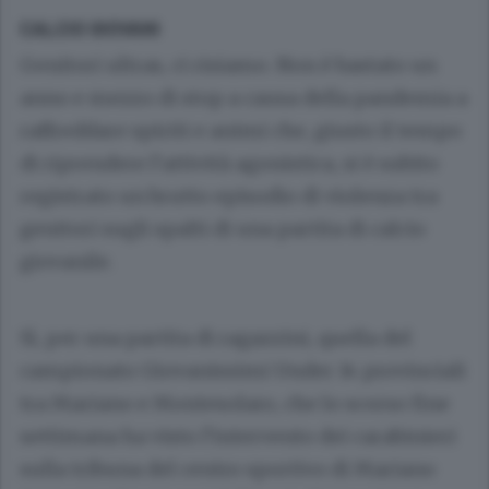
CALCIO GIOVANI
Genitori ultras, ci risiamo. Non è bastato un
anno e mezzo di stop a causa della pandemia a
raffreddare spiriti e animi che, giusto il tempo
di riprendere l’attività agonistica, si è subito
registrato un brutto episodio di violenza tra
genitori sugli spalti di una partita di calcio
giovanile.
Sì, per una partita di ragazzini, quella del
campionato Giovanissimi Under 14 provinciali
tra Mariano e Montesolaro, che lo scorso fine
settimana ha visto l’intervento dei carabinieri
sulla tribuna del centro sportivo di Mariano