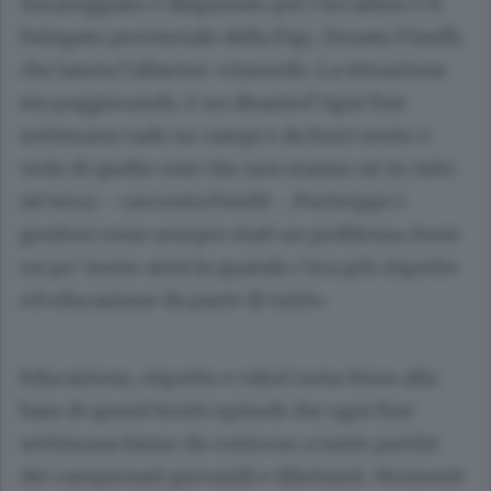
Amareggiato e disgustato per l’accaduto è il
Delegato provinciale della Figc, Donato Finelli,
che lancia l’allarme: «Assurdo. La situazione
sta peggiorando, è un disastro! Ogni fine
settimana vado su campi e da fuori sento e
vedo di quelle cose che non stanno né in cielo
né terra – racconta Finelli -. Purtroppo i
genitori sono sempre stati un problema, forse
un po’ meno anni fa quando c’era più rispetto
ed educazione da parte di tutti».
Educazione, rispetto e valori sono forse alla
base di questi brutti episodi che ogni fine
settimana fanno da contorno a tante partite
dei campionati giovanili e dilettanti. Momenti