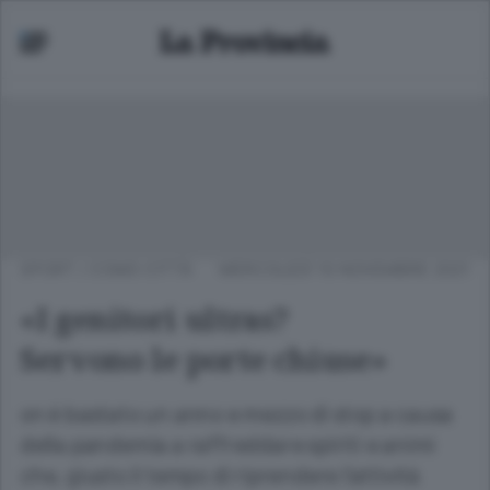
SPORT
/
COMO CITTÀ
MERCOLEDÌ 10 NOVEMBRE 2021
«I genitori ultras?
Servono le porte chiuse»
on è bastato un anno e mezzo di stop a causa
della pandemia a raffreddare spiriti e animi
che, giusto il tempo di riprendere l’attività