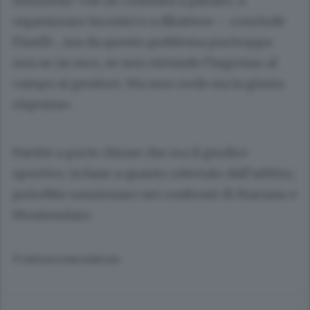
Soluzioni? «Se ne continua a parlare, a
organizzare incontri e a dibattere – conclude
Finelli-, ma da questo problema purtroppo
non se ne esce, se non vietando l’ingresso al
campo ai genitori. Ma non credo sia la giusta
risposta».
Partite a porte chiuse che ora il giudice
sportivo, in base a quanto refertato dall’arbitro,
potrebbe sanzionare nei confronti di Mariano e
Montesolaro.
© RIPRODUZIONE RISERVATA