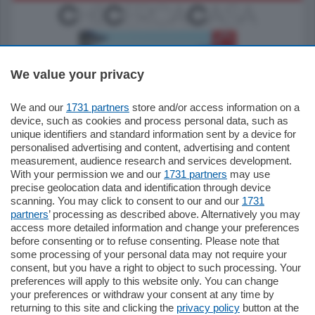
We value your privacy
We and our
1731 partners
store and/or access information on a
770.000
€
device, such as cookies and process personal data, such as
unique identifiers and standard information sent by a device for
Como - Como
personalised advertising and content, advertising and content
Plurilocale
measurement, audience research and services development.
in zona residenziale e tranquilla,
With your permission we and our
1731 partners
may use
proponiamo prestigioso e luminoso
precise geolocation data and identification through device
appartamento all'ultimo piano di uno
scanning. You may click to consent to our and our
1731
stabile signorile …
partners
’ processing as described above. Alternatively you may
mq.
140
locali:
5
access more detailed information and change your preferences
before consenting or to refuse consenting. Please note that
some processing of your personal data may not require your
consent, but you have a right to object to such processing. Your
preferences will apply to this website only. You can change
your preferences or withdraw your consent at any time by
returning to this site and clicking the
privacy policy
button at the