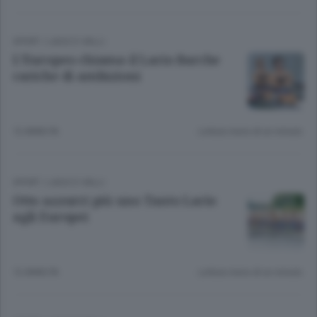
SPORT
/
LAGO E VALLI
L’Europeo chiama il Lario Barche
cariche di ambizioni
12 ANNI FA
Lettura meno di un minuto.
SPORT
/
LAGO E VALLI
Otto azzurri più uno Tanto Lario
agli Europei
12 ANNI FA
Lettura meno di un minuto.