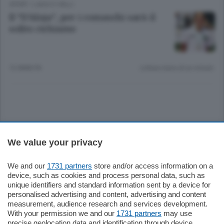
SPORT
/
LAGO E VALLI
Il “D’Aloja”, per i comaschi sarà il
solito richiamo
12 ANNI FA
Lettura meno di un minuto.
Sezioni
We value your privacy
Settimanali
We and our
1731 partners
store and/or access information on a
device, such as cookies and process personal data, such as
unique identifiers and standard information sent by a device for
Territorio
personalised advertising and content, advertising and content
measurement, audience research and services development.
With your permission we and our
1731 partners
may use
Sport
precise geolocation data and identification through device