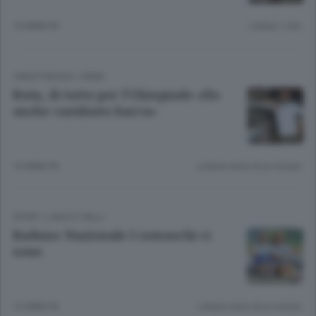
10 ANNI FA
Lettura 1 min.
CANOTTAGGIO
/
ERBA
Ruta, di tutto per l’Olimpiade «Ho
anche cambiato barca»
10 ANNI FA
Lettura meno di un minuto.
SPORT
/
LAGO E VALLI
Raduno Nazionale I comaschi ci
sono
12 ANNI FA
Lettura meno di un minuto.