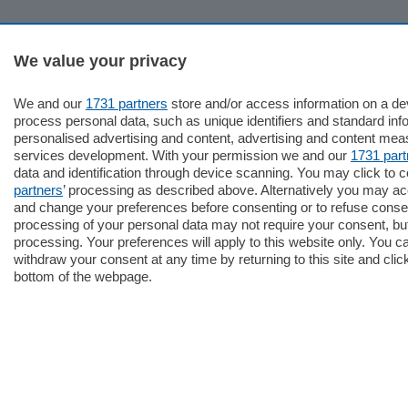
We value your privacy
We and our
1731 partners
store and/or access information on a de
process personal data, such as unique identifiers and standard inf
personalised advertising and content, advertising and content me
services development. With your permission we and our
1731 part
data and identification through device scanning. You may click to 
partners
’ processing as described above. Alternatively you may ac
and change your preferences before consenting or to refuse conse
processing of your personal data may not require your consent, but
processing. Your preferences will apply to this website only. You 
withdraw your consent at any time by returning to this site and clic
bottom of the webpage.