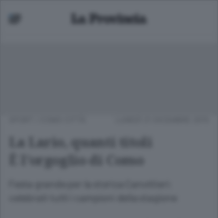
SPORT
/
COMO CITTÀ
LUNEDÌ 21 DICEMBRE 2015
La Lario, quanti titoli
È l’orgoglio di Como
Festa grande per la storica Canottieri:
celebrati tutti i campioni della stagione