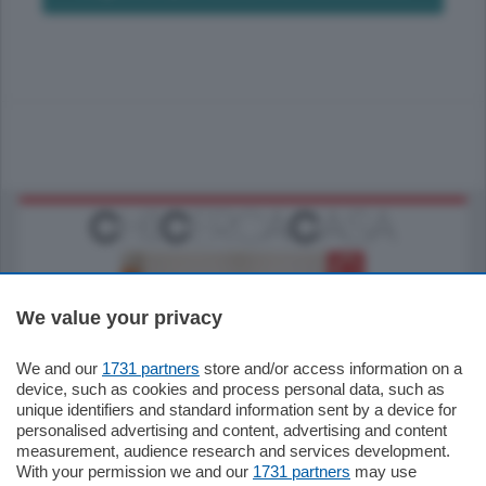
We value your privacy
We and our
1731 partners
store and/or access information on a
185.000
€
device, such as cookies and process personal data, such as
unique identifiers and standard information sent by a device for
Cernobbio - Como
personalised advertising and content, advertising and content
Appartamento
measurement, audience research and services development.
Situato nella tranquilla frazione di Piazza
With your permission we and our
1731 partners
may use
Santo Stefano, in un contesto riservato e a