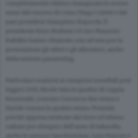
completamente rifatta e inaugurata lo scorso
mese dal vescovo di Como Diego Coletti e dal
past president Giampiero Majocchi. Il
presidente Enzo Molteni e il vice Maurizio
Ballabio hanno chiamato uno ad uno per la
premiazione gli atleti e gli allenatori, anche
della sezione pararowing.
Particolari ovazioni ai campioni mondiali pesi
leggeri 2015, Nicole Sala in quattro di coppia
femminile, Lorenzo Gerosa in due senza e
Davide Gerosa in quattro senza. Presenti,
perché appena rientrate dal terzo ed ultimo
raduno pre olimpico dell’anno di Sabaudia,
anche le azzurre Sara Bertolasi, Gaia Marzari e