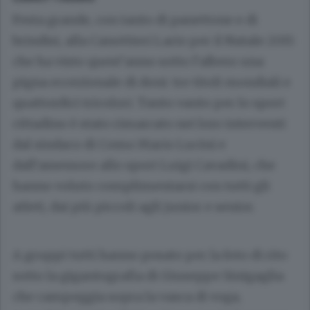
Festa grande, con tanto di panettone e di
brindisi, alla Canottieri Lario per il Natale 2015
che ha visto quest’anno sotto l’albero una
pigna eccezionale di doni: tre titoli mondiali e
quattordici tricolori. Tanto vanto per lo sport
cittadino è stato rimarcato nei loro interventi
dal sindaco di Como Mario Lucini e
dall’assessore allo sport Luigi Cavadini, che
hanno voluto complimentarsi con tutti gli
atleti, dai più piccoli agli junior e senior.
A gruppi tutti hanno posato per la foto di rito
sotto la gigantografia di Giuseppe Sinigaglia
che campeggia sopra la vasca di voga,