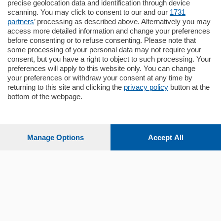
precise geolocation data and identification through device
pochi minuti …
scanning. You may click to consent to our and our
1731
partners
’ processing as described above. Alternatively you may
mq.
80
access more detailed information and change your preferences
before consenting or to refuse consenting. Please note that
some processing of your personal data may not require your
consent, but you have a right to object to such processing. Your
preferences will apply to this website only. You can change
your preferences or withdraw your consent at any time by
returning to this site and clicking the
privacy policy
button at the
bottom of the webpage.
Sezioni
Settimanali
Manage Options
Accept All
Territorio
Sport
Chi Siamo