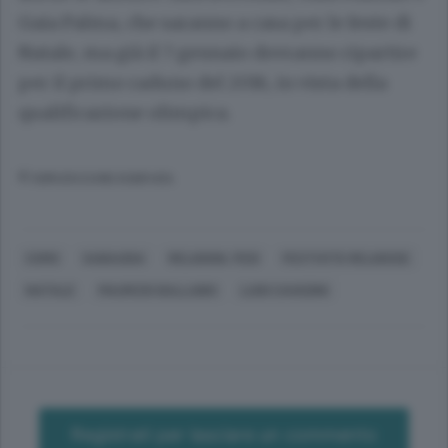
Gaia Palma, che saranno a casa per le feste di
Natale, ma già il 7 gennaio dovranno ripartire
per il primo raduno del 2016, in vista della
qualificazione olimpica.
© RIPRODUZIONE RISERVATA
COMO
SABAUDIA
RELIGIONI, FEDI
FESTIVITÀ RELIGIOSE
NATALE
MAURIZIO BALLABIO
LUIGI CAVADINI
Registrati per lasciare un commento