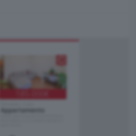
185.000
€
Cernobbio - Como
Appartamento
Situato nella tranquilla frazione di Piazza
Santo Stefano, in un contesto riservato e a
pochi minuti …