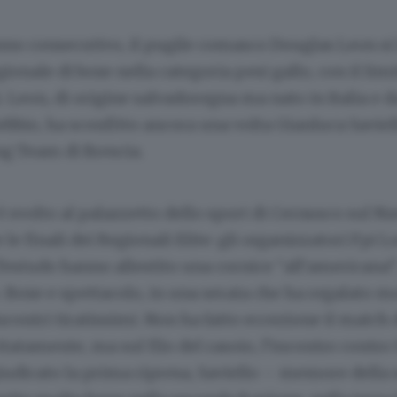
anno consecutivo, il pugile comasco Douglas Leon si
onale di boxe nella categoria pesi gallo, con il limi
Leon, di origine salvadoregna ma nato in Italia e 
ebbio, ha sconfitto ancora una volta Gianluca Saviel
g Team di Brescia.
 è svolto al palazzetto dello sport di Cernusco sul Na
 le finali dei Regionali Elite: gli organizzatori Fpi 
estudo hanno allestito una cornice “all’americana”
. Boxe e spettacolo, in una serata che ha regalato m
contri tiratissimi. Non ha fatto eccezione il match 
tatamente, ma sul filo del rasoio, l’incontro contro 
iudicato la prima ripresa, Saviello – memore della s