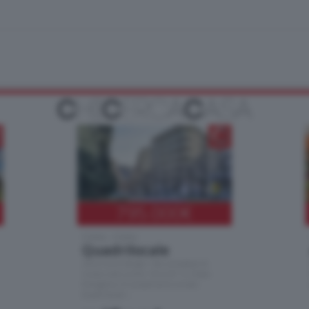
795.000
€
Como - Como
Quadrilocale
Zona Como Borghi. Nel complesso di
nuova costruzione "JIULIUS" in Classe
Energetica A2 proponiamo ampio
Quadrilocale …