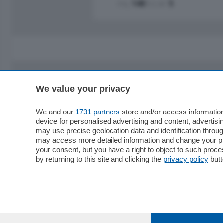
mq.
140
locali:
5
We value your privacy
Sezioni
Territor
Cronaca
Como
We and our
1731 partners
store and/or access information
device for personalised advertising and content, advert
Economia
Cintura
may use precise geolocation data and identification throu
Cultura e Spettacoli
Lago e val
may access more detailed information and change your pre
Sport
Cantù e M
your consent, but you have a right to object to such proc
Editoriali
Erba
by returning to this site and clicking the
privacy policy
butt
Podcast
Olgiate e 
Quatar Pass
Media Inglese
Sport
Storie nella Breva
Dirette C
Focus