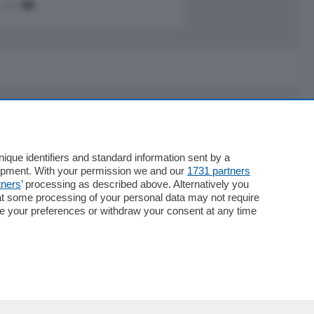
mq.
80
Servizi
Necrologie
que identifiers and standard information sent by a
lopment. With your permission we and our
1731 partners
Pubblicità
tners
’ processing as described above. Alternatively you
Concorsi
at some processing of your personal data may not require
Abbonamenti
nge your preferences or withdraw your consent at any time
Più letti
Le aziende comunicano
Speciali
Cinema
ChiCercaCasa
Archivio