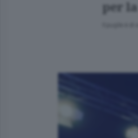
per la
Il pugile è d