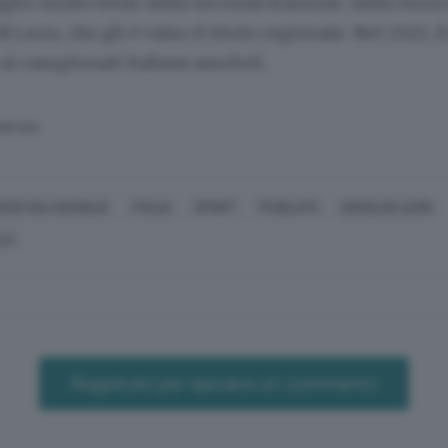
gito molto bene nella seconda frazione, nella terza
 Leon, che gli è valso il titolo regionale. Nel 2021, 
 ai campionati italiani assoluti.
SERVATA
SCO SUL NAVIGLIO
ITALIA
SPORT
PUGILATO
DOUGLAS LEON
LO
Registrati per lasciare un commento