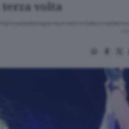
 terza volta
i origine salvadoregna ma è nato in Italia e residente
Lettu