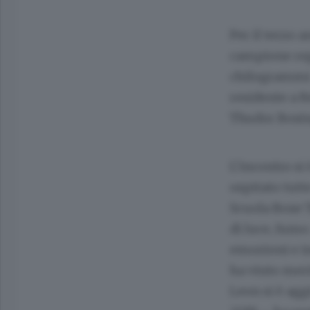
Per il terzo 
campione regi
chilogrammi. 
residente a R
Thudor Boxin
L’incontro si
ospitato tutte
Scuola Boxe T
di luce, fumo
emozioni e in
ha vinto meri
Leon si è agg