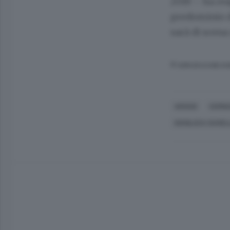
2019 – ha rea
predominio di
sarà di scena
© RIPRODUZIONE RI
AROSIO
CERNU
GIANLUCA SAVIEL