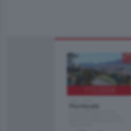
770.000
€
Como - Como
Plurilocale
in zona residenziale e tranquilla,
proponiamo prestigioso e luminoso
appartamento all'ultimo piano di uno
stabile signorile …