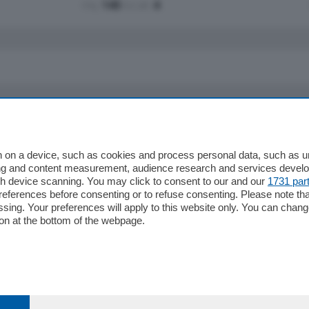
mq.
145
locali:
4
io
Chi Siamo
Redazione
 on a device, such as cookies and process personal data, such as uni
ising and content measurement, audience research and services deve
Editore
gh device scanning. You may click to consent to our and our
1731 par
li
Contatti
ferences before consenting or to refuse consenting. Please note th
ariano
Privacy e Policy
essing. Your preferences will apply to this website only. You can cha
on at the bottom of the webpage.
bassa
alcio Como