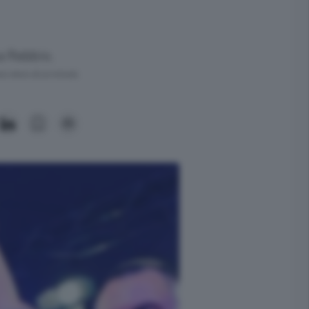
 a Rebbio.
ra meno di un minuto.