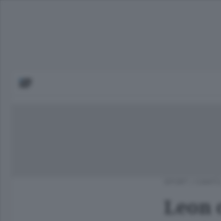
SPORT
/
CANTÙ
Leon 