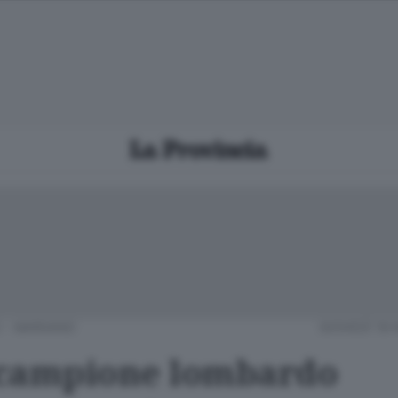
 - MARIANO
GIOVEDÌ 19
campione lombardo