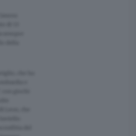
 laurea
te di 53
da sempre
lo della
viglio, che ha
Lombardia e
, con giochi
olte
di Leon, che
Saviello.
confitta del