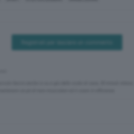
Registrati per lasciare un commento
mesi
iccolo faccio anche io su e giù dalle scale di casa, 30 minuti intensi
 mantenere un pò di tono muscolare ed il cuore in efficienza.