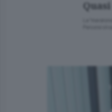
Quasi 
La “maratona”
Percorsi circa