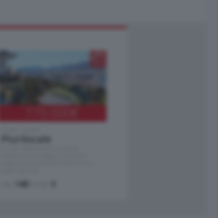
770.000
€
Como - Como
Plurilocale
in zona residenziale e tranquilla,
proponiamo prestigioso e luminoso
appartamento all'ultimo piano di uno
stabile signorile …
mq.
140
locali:
5