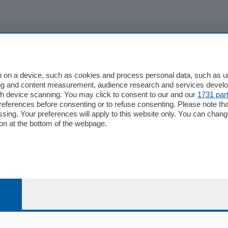
io
Chi Siamo
Redazione
 on a device, such as cookies and process personal data, such as uni
ising and content measurement, audience research and services deve
Editore
gh device scanning. You may click to consent to our and our
1731 par
li
Contatti
ferences before consenting or to refuse consenting. Please note th
ariano
Privacy e Policy
essing. Your preferences will apply to this website only. You can cha
on at the bottom of the webpage.
bassa
alcio Como
 Serie B
alcio Como
 Serie A