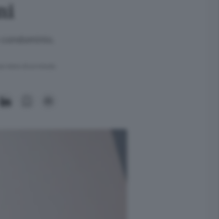
ni
n condominio.
ra meno di un minuto.