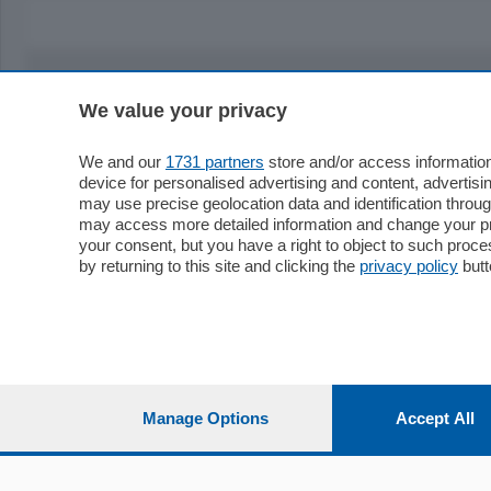
We value your privacy
Sezioni
Territor
Cronaca
Como
We and our
1731 partners
store and/or access information
device for personalised advertising and content, advert
Economia
Cintura
may use precise geolocation data and identification throu
Cultura e Spettacoli
Lago e val
may access more detailed information and change your pre
Sport
Cantù e M
your consent, but you have a right to object to such proc
Editoriali
Erba
by returning to this site and clicking the
privacy policy
butt
Podcast
Olgiate e 
Quatar Pass
Media Inglese
Sport
Storie nella Breva
Dirette C
Focus
Classifica
Manage Options
Accept All
Up
Notizie C
Dossier
Classifica