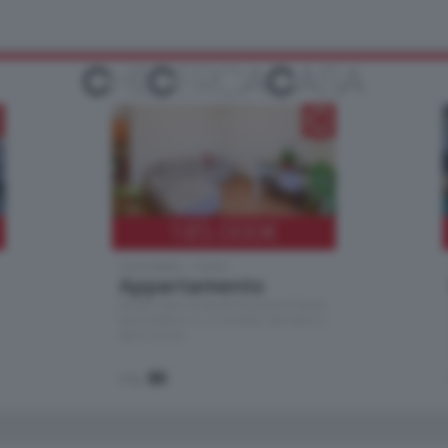
185.000
€
Cernobbio - Como
Appartamento
Situato nella tranquilla frazione di Piazza
Santo Stefano, in un contesto riservato e a
pochi minuti …
mq.
80