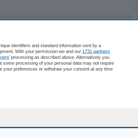
Servizi
Necrologie
que identifiers and standard information sent by a
lopment. With your permission we and our
1731 partners
Pubblicità
tners
’ processing as described above. Alternatively you
Concorsi
at some processing of your personal data may not require
Abbonamenti
nge your preferences or withdraw your consent at any time
Più letti
Le aziende comunicano
Speciali
Cinema
ChiCercaCasa
Archivio
Meteo
Skill Alexa
Elezioni 2024