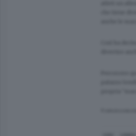
atleti un all
che tiene div
anche le mar
Così ha decis
divertire anc
Percorrere qu
palazzo londi
propria “mar
© RIPRODUZIONE RI
COMO
LONDRA