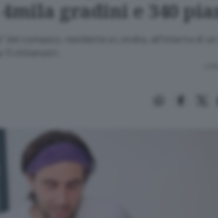
4mila gradini e 340 pia
 del comasco, residente a Londra, all’interno di u
 11 chilometri.
Lettu