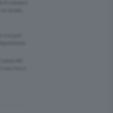
de il comasco
 su strada,
e ci si può
disposizione.
5 piani del
è una vera e