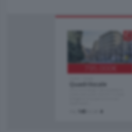
795.000
€
Como - Como
Quadrilocale
Zona Como Borghi. Nel complesso di
nuova costruzione "JIULIUS" in Classe
Energetica A2 proponiamo ampio
Quadrilocale …
mq.
145
locali:
4