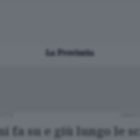
CITTÀ
SABATO 
i fa su e giù lungo le s