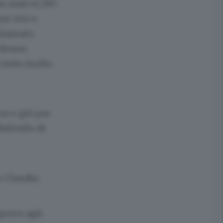
 stati 42,195
ni vive e
chiamato
 House,
 stato molto
 su e giù per
islivello di
e Claudia.
porre agli