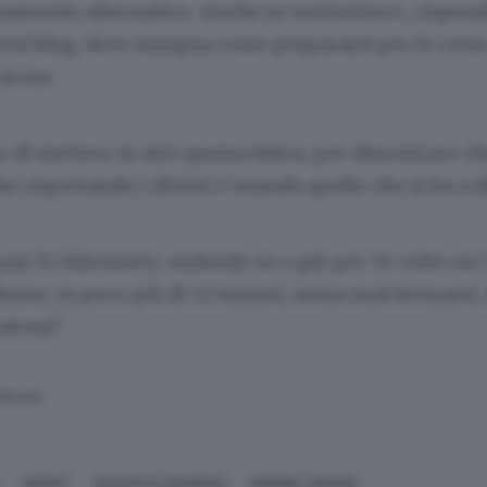
enamento alternativo. Anche se tostissimo», rispon
ersi blog, dove insegna come prepararsi per le corse
atone.
o di mettere in atto questa fatica, per dimostrare ch
he rispettando i divieti e usando quello che si ha a 
asi 11 chilometri, andando su e giù per 34 volte sui 
nese, in poco più di 53 minuti, senza mai fermarsi, 
atona”.
SERVATA
SPORT
ATLETICA LEGGERA
SIMONE LUCIANI