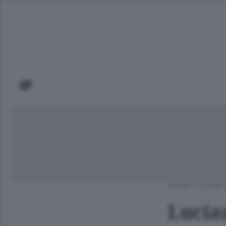
SPORT
/
COMO 
Lucian