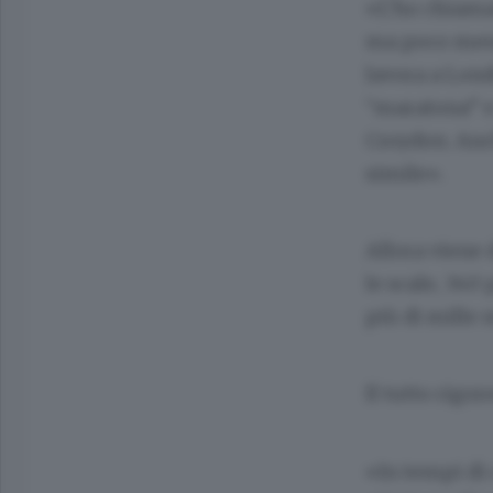
«L’ho chiamat
ma poco meno 
lavora a Lond
“maratona” e 
Croydon. Anch
simile».
Allora viene d
le scale, 340 
più di mille 
Il tutto rigo
«In tempi di 