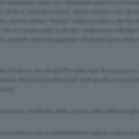
a maratona anche se i chilometri percorsi non sono
di 11...». Simone Luciani, atleta comasco che da an
ra, non ha voluto “barare” sulla sua fatica, che ha 
che si è svolta sulle scale del condominio a Bridge
e perché, come ha aggiunto «il dolore post sfida è
a chiedersi: ma chi gliel’ha fatto fare di percorrere,
piani e divorare la bellezza di 3.876 gradini, con un d
metri?
rosamente certificato dalle riprese video della mogli
coronavirus, con le limitazioni in vigore, volevo pro