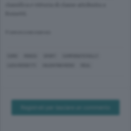
classifica e vittoria di classe attribuita a
Rossetti.
© RIPRODUZIONE RISERVATA
COMO
MONZA
SPORT
CAMPIONATO RALLY
LUCA ROSSETTI
VALENTINO ROSSI
REAL
Registrati per lasciare un commento