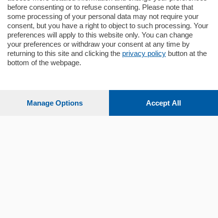
before consenting or to refuse consenting. Please note that
some processing of your personal data may not require your
consent, but you have a right to object to such processing. Your
preferences will apply to this website only. You can change
your preferences or withdraw your consent at any time by
returning to this site and clicking the
privacy policy
button at the
bottom of the webpage.
Sezioni
Settimanali
Manage Options
Accept All
Territorio
Sport
Chi Siamo
Servizi