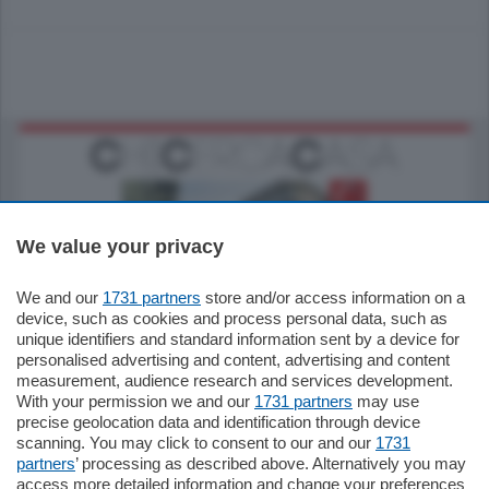
We value your privacy
We and our
1731 partners
store and/or access information on a
795.000
€
device, such as cookies and process personal data, such as
unique identifiers and standard information sent by a device for
Como - Como
personalised advertising and content, advertising and content
Quadrilocale
measurement, audience research and services development.
Zona Como Borghi. Nel complesso di
With your permission we and our
1731 partners
may use
nuova costruzione "JIULIUS" in Classe
precise geolocation data and identification through device
Energetica A2 proponiamo ampio
scanning. You may click to consent to our and our
1731
Quadrilocale …
partners
’ processing as described above. Alternatively you may
mq.
145
locali:
4
access more detailed information and change your preferences