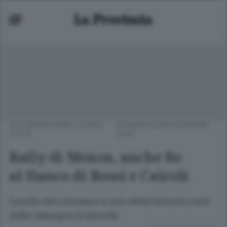
AUTOMOBILISMO
/
COMO
DOMENICA 09 DICEMBRE
CITTÀ
2018
Rally di Monza, anche Re
al fianco di Rossi e Cairoli
Il podio del comasco è una delle liete più note
della rassegna brianzola