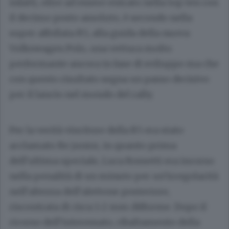
infatti, oltre ad essere entrato nella top ten con
il decimo posto assoluto, è secondo nella
super affollata R5, alla guida della nuova
Volkswagen Polo, una vettura molto
performante ancora in fase di sviluppo ma che
con questo risultato segna un passo decisivo
per il lancio nel mondo del rally.
Per la verità vincitore della R5 era stato
acclamato Re junior, in quanto prima
dell’ultima speciale, Luca Rossetti era incorso
nella penalità di un minuto per un’irregolarità
nell’altezza dell’alettone posteriore,
riscontrata di circa 1-2 mm difforme. Dopo il
ricorso dell’interessato, ribaltamento della