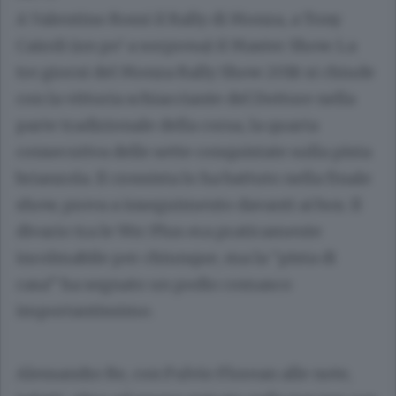
A Valentino Rossi il Rally di Monza, a Tony
Cairoli (un po’ a sorpresa) il Master Show. La
tre giorni del Monza Rally Show 2018 si chiude
con la vittoria schiacciante del Dottore nella
parte tradizionale della corsa, la quarta
consecutiva delle sette conquistate sulla pista
brianzola. Il crossista lo ha battuto nella finale
show, prova a inseguimento davanti ai box. Il
divario tra le Wrc Plus era praticamente
incolmabile per chiunque, ma la “pista di
casa” ha segnato un podio comasco
importantissimo.
Alessandro Re, con Fulvio Florean alle note,