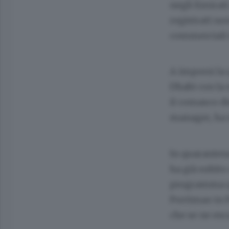
negli Emirati
registrati no
commerciali (
A imporsi la 
Dhabi con la 
il comasco d
manager, ha s
In quaranten
ha già subito
programma qu
Portimao in P
che se ne esc