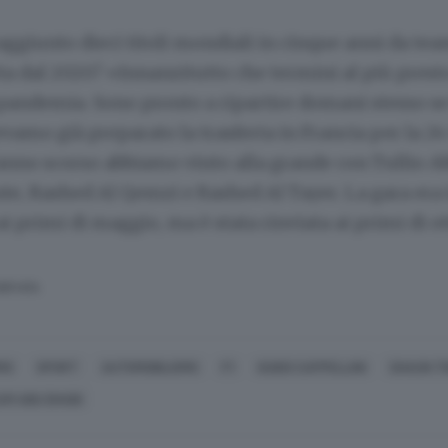
aggiunto dieci titoli mondiali in cinque anni da t
ta dal 2020? «Innanzitutto che termini al più prest
pandemia. Sono pronto a ripartire domani stesso se
evamo già preparato la trasferta in Francia per la 24
anno scorso abbiamo vinto alla grande con Tullio Ab
e, Rashed Al Qemzi e Rashed Al Tayer. La gara era 
primi di maggio, ma è stata rinviata ai primi di o
SERVATA
MO
SPORT
AUTOMOBILISMO
F1
GUIDO CAPPELLINI
SHAUN T
AM ABU DHABI