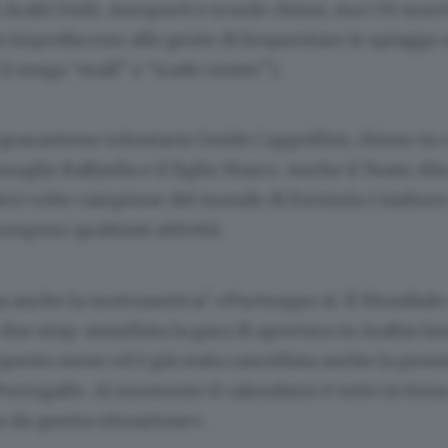
 Arabi Uniti. Aeroporti e scuole chiusi, ma i 93 mort
n impediscono alle gente di frequentare le spiagge e
i mega “mall” e “trade center”).
quarantena volontaria Guido Cappellini, chiuso in 
moglie Raffaella e il figlio Marco. Anche il Team Abu
ieci volte campione del mondo di Formula 1 inshore 
ospeso qualsiasi attività.
a anche la motonautica? «Purtroppo sì. Il Mondiale
 due stop: annullata la gara di apertura in Arabia Sa
esto mese ed è già stata cancellata anche la pross
ortogallo. Al momento il calendario è tutto in forse,
a da questa situazione».