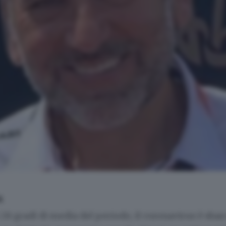
A
28 gradi di media del periodo, il coronavirus è sba