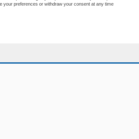
Abbonamenti
nge your preferences or withdraw your consent at any time
Più letti
Le aziende comunicano
Speciali
Cinema
ChiCercaCasa
Archivio
Meteo
Skill Alexa
Elezioni 2024