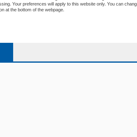
ariano
Privacy e Policy
essing. Your preferences will apply to this website only. You can cha
on at the bottom of the webpage.
bassa
alcio Como
 Serie B
alcio Como
 Serie A
 Serie A Femminile
e