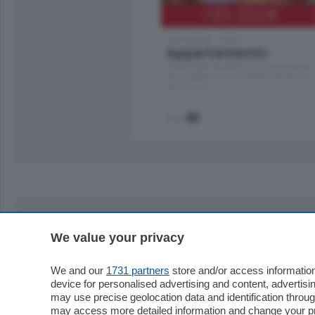
185.000
€
Cernobbio - Como
Appartamento
Situato nella tranquilla frazione di Piazza
Santo Stefano, in un contesto riservato e a
pochi minuti …
mq.
80
We value your privacy
Sezioni
Territor
Cronaca
Como
We and our
1731 partners
store and/or access information
device for personalised advertising and content, advert
Economia
Cintura
may use precise geolocation data and identification throu
Cultura e Spettacoli
Lago e val
may access more detailed information and change your pre