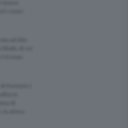
i sinora
d i centri
casa ad Abu
 Dhabi, di cui
è il team
 di Formula 1
udita in
ima di
 in attesa