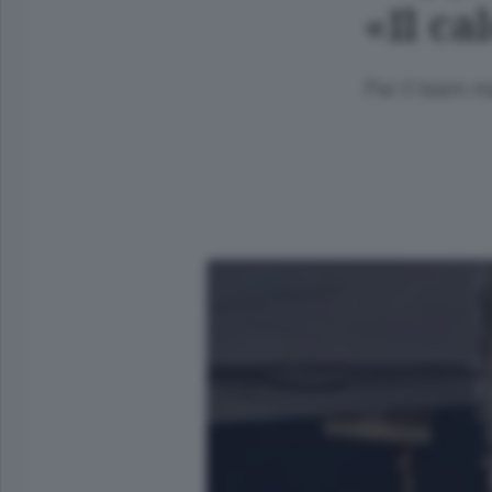
«Il ca
Per il team 