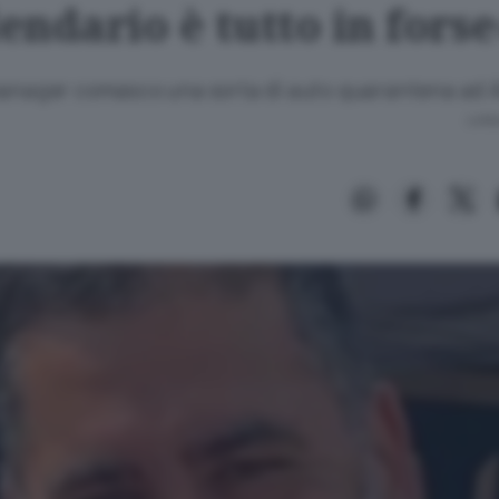
lendario è tutto in forse
manager comasco una sorta di auto quarantena ad 
Lettu