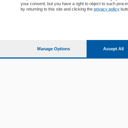
Sport
Cantù e M
your consent, but you have a right to object to such proc
Editoriali
Erba
by returning to this site and clicking the
privacy policy
butt
Podcast
Olgiate e 
Quatar Pass
Media Inglese
Sport
Storie nella Breva
Dirette C
Focus
Classifica
Manage Options
Accept All
Up
Notizie C
Dossier
Classifica
Classifica
Settimanali
Classifich
L'Ordine
Imprese & Lavoro
Diogene
Salute & Benessere
Frontiera