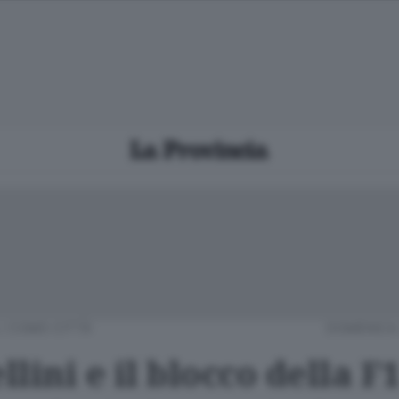
/
COMO CITTÀ
DOMENICA 
lini e il blocco della F