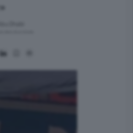
»
Abu Dhabi
ra meno di un minuto.