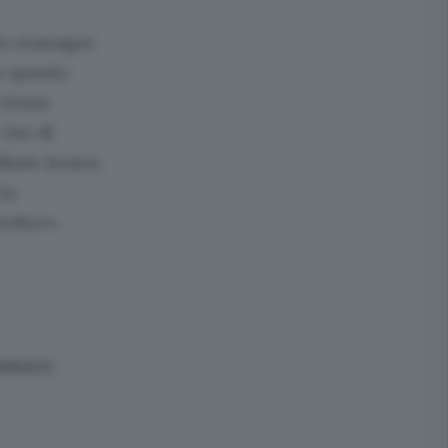
eam manager.
o questo
 fosse
 Ore di
bate Junior,
in
ttobre».
ORRENTE