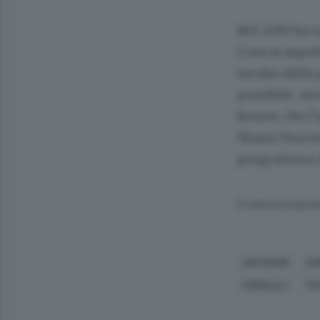
Nel 2019 ha r
Cosa si aspet
incubo della 
possibile. Av
Rouen, che l’
Shaun Torrent
programma ai 
© RIPRODUZIONE RI
ABU DHABI
CO
FORMULA 1
TE