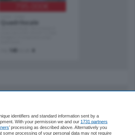
795.000
€
Como - Como
Quadrilocale
Zona Como Borghi. Nel complesso di
nuova costruzione "JIULIUS" in Classe
Energetica A2 proponiamo ampio
Quadrilocale …
mq.
145
locali:
4
Servizi
Necrologie
que identifiers and standard information sent by a
lopment. With your permission we and our
1731 partners
Pubblicità
tners
’ processing as described above. Alternatively you
Concorsi
at some processing of your personal data may not require