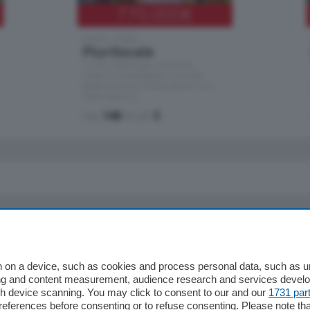
770.000
€
Como - Como
Plurilocale
in zona residenziale e tranquilla,
proponiamo prestigioso e luminoso
appartamento all'ultimo piano di uno
stabile signorile …
mq.
140
locali:
5
io
Chi Siamo
Redazione
 on a device, such as cookies and process personal data, such as uni
ising and content measurement, audience research and services deve
Editore
gh device scanning. You may click to consent to our and our
1731 par
li
Contatti
ferences before consenting or to refuse consenting. Please note th