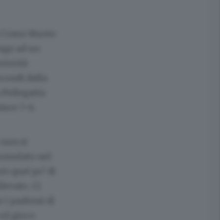
La Como Nuoto
ringe ad un
riorità
condi dalla
 Pellegatta
isce 7-6.
 non si
cumulato nel
rò quel po’ di
llevato. Ci
e i padroni di
col gioco