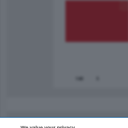
770.000
€
Como - Como
Plurilocale
in zona residenziale e tranquilla,
proponiamo prestigioso e luminoso
appartamento all'ultimo piano di uno
stabile signorile …
mq.
140
locali:
5
We value your privacy