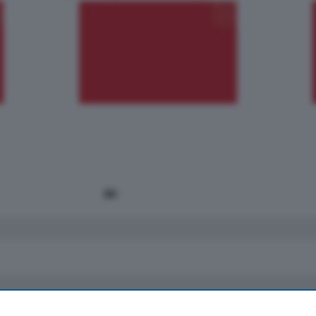
185.000
€
Cernobbio - Como
Appartamento
Situato nella tranquilla frazione di Piazza
Santo Stefano, in un contesto riservato e a
pochi minuti …
mq.
80