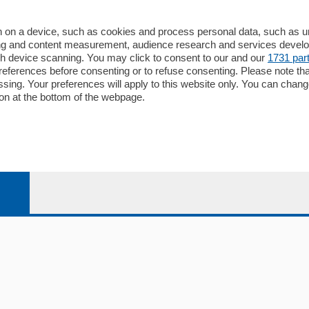
io
Chi Siamo
Redazione
 on a device, such as cookies and process personal data, such as uni
ising and content measurement, audience research and services deve
Editore
gh device scanning. You may click to consent to our and our
1731 par
li
Contatti
ferences before consenting or to refuse consenting. Please note th
ariano
Privacy e Policy
essing. Your preferences will apply to this website only. You can cha
on at the bottom of the webpage.
bassa
alcio Como
 Serie B
alcio Como
 Serie A
 Serie A Femminile
e