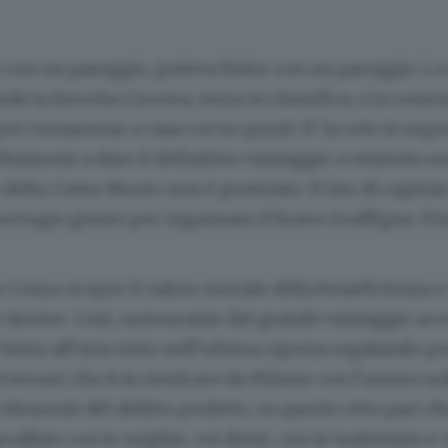
e con un pareggio, poteva finire con un pareggio. 
rde la favorita Crocera, terza in classifica, e la cost
er tornarsene a casa coi tre punti. E’ la rete in supe
anzone a dare il definitivo vantaggio a ventotto se
to della Como Nuoto non è premiato: il tiro di capitan
pertugio giusto per ingannare il bravo Graffigna. Fin
 Como scopre il valore morale della beneficienza e
o dovere. Così, noncurante del grande vantaggio ac
butta all’aria tutto nell’ultima ripresa regalando pe
avversari che li fa rientrare da Milano con l’animo so
 elementi del delitto perfetto, in questo otto pari ch
raffato con le unghie, coi denti, con le trattenute e 