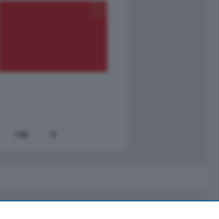
795.000
€
Como - Como
Quadrilocale
Zona Como Borghi. Nel complesso di
nuova costruzione "JIULIUS" in Classe
Energetica A2 proponiamo ampio
Quadrilocale …
mq.
145
locali:
4