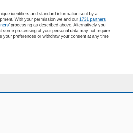
Servizi
Necrologie
que identifiers and standard information sent by a
lopment. With your permission we and our
1731 partners
Pubblicità
tners
’ processing as described above. Alternatively you
Concorsi
at some processing of your personal data may not require
Abbonamenti
nge your preferences or withdraw your consent at any time
Più letti
Le aziende comunicano
Speciali
Cinema
ChiCercaCasa
Archivio
Meteo
Skill Alexa
Elezioni 2024