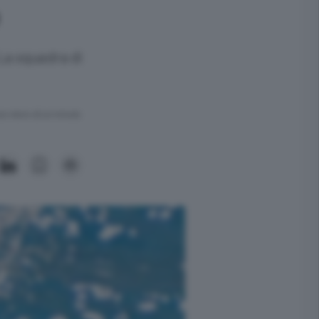
 La squadra di
ra meno di un minuto.