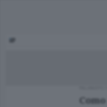
PALLANUOTO
/
Como 