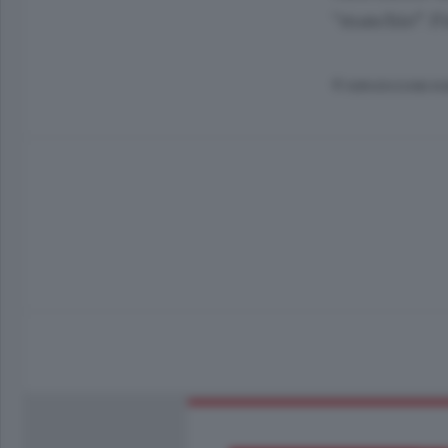
“maschio”. F
© RIPRODUZIONE RI