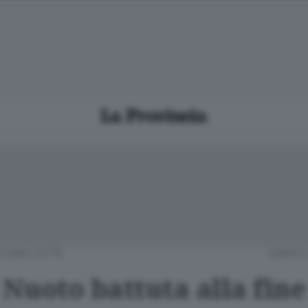
COMO CITTÀ
SABATO 
Nuoto battuta alla fine