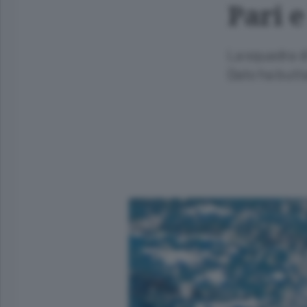
Pari 
La squadra di
Dato ha butta