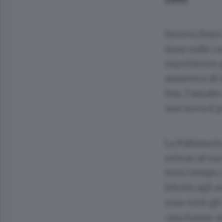
Doveva finir
tiene sulle co
superlavoro p
numerica di M
fine, l’assal
non trova il 
La Pallanuoto
sottrae al su
terzo tempo, 
felicità agli 
sono tutti gli
casa hanno ar