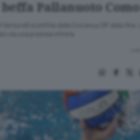
e beffa Pallanuoto Como
 Venturelli sconfitta dalla Crocera a 28” dalla fine.
to via una preziosa vittoria
Lettu