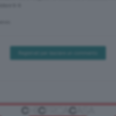
inisce 8-8
SERVATA
Registrati per lasciare un commento