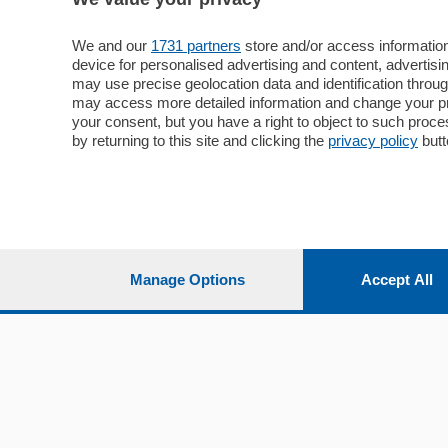
Sezioni
Territor
Cronaca
Como
We and our
1731 partners
store and/or access information
device for personalised advertising and content, advert
Economia
Cintura
may use precise geolocation data and identification throu
Cultura e Spettacoli
Lago e val
may access more detailed information and change your pre
Sport
Cantù e M
your consent, but you have a right to object to such proc
Editoriali
Erba
by returning to this site and clicking the
privacy policy
butt
Podcast
Olgiate e 
Quatar Pass
Media Inglese
Sport
Storie nella Breva
Dirette C
Focus
Classifica
Manage Options
Accept All
Up
Notizie C
Dossier
Classifica
Classifica
Settimanali
Classifich
L'Ordine
Imprese & Lavoro
Diogene