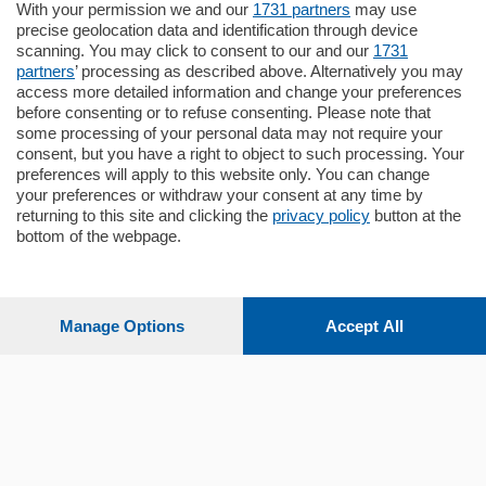
Zona Como Borghi. Nel complesso di
With your permission we and our
1731 partners
may use
nuova costruzione "JIULIUS" in Classe
precise geolocation data and identification through device
Energetica A2 proponiamo ampio
scanning. You may click to consent to our and our
1731
Quadrilocale …
partners
’ processing as described above. Alternatively you may
mq.
145
locali:
4
access more detailed information and change your preferences
before consenting or to refuse consenting. Please note that
some processing of your personal data may not require your
consent, but you have a right to object to such processing. Your
preferences will apply to this website only. You can change
your preferences or withdraw your consent at any time by
returning to this site and clicking the
privacy policy
button at the
bottom of the webpage.
Sezioni
Settimanali
Manage Options
Accept All
Territorio
Sport
Chi Siamo