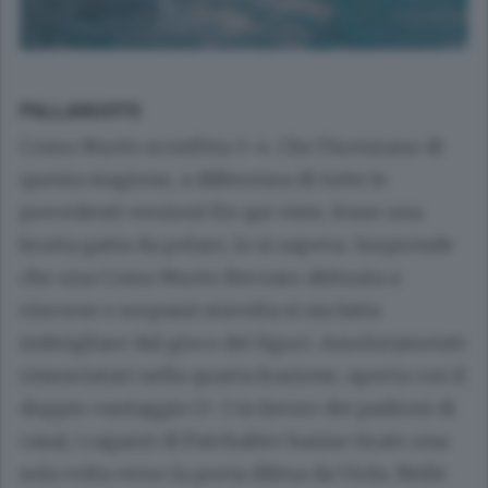
PALLANUOTO
Como Nuoto sconfitta 5-4. Che l’Arenzano di
questa stagione, a differenza di tutte le
precedenti versioni fin qui viste, fosse una
brutta gatta da pelare, lo si sapeva. Sorprende
che una Como Nuoto Recoaro abituata a
rincorse e sorpassi stavolta si sia fatta
imbrigliare dal gioco dei liguri. Assolutamente
rinunciatari nella quarta frazione, aperta con il
doppio vantaggio (5-3 in favore dei padroni di
casa), i ragazzi di Patchaliev hanno tirato una
sola volta verso la porta difesa da Viola. Nelle