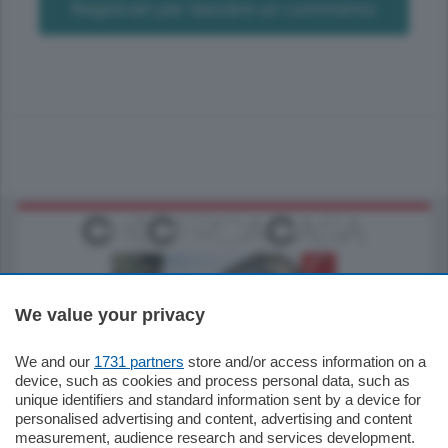
Registrati per lasciare un commento
We value your privacy
We and our
1731 partners
store and/or access information on a
795.000
€
device, such as cookies and process personal data, such as
unique identifiers and standard information sent by a device for
Como - Como
personalised advertising and content, advertising and content
Quadrilocale
measurement, audience research and services development.