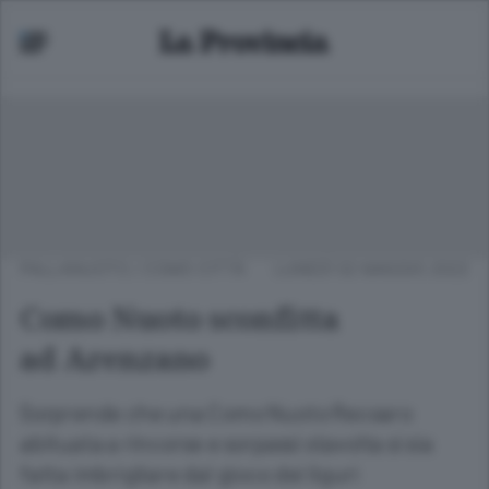
PALLANUOTO
/
COMO CITTÀ
LUNEDÌ 02 MAGGIO 2022
Como Nuoto sconfitta
ad Arenzano
Sorprende che una Como Nuoto Recoaro
abituata a rincorse e sorpassi stavolta si sia
fatta imbrigliare dal gioco dei liguri