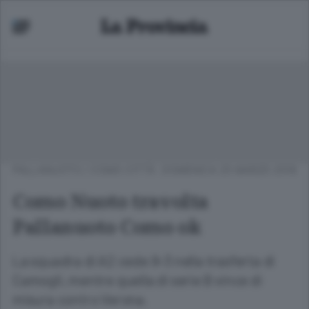
PALLANUOTO
/
COMO CITTÀ
DOMENICA 25 MARZO 2018
Como Nuoto travolta
Pallanuoto Como ok
La squadra di A2 cede 9-3 nella trasferta di
Camogli, mentre quella di serie B vince di
misura contro Verona.