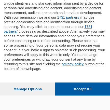
unique identifiers and standard information sent by a device for
Cernobbio - Como
personalised advertising and content, advertising and content
Appartamento
measurement, audience research and services development.
Situato nella tranquilla frazione di Piazza
With your permission we and our
1731 partners
may use
Santo Stefano, in un contesto riservato e a
precise geolocation data and identification through device
pochi minuti …
scanning. You may click to consent to our and our
1731
partners
’ processing as described above. Alternatively you may
mq.
80
access more detailed information and change your preferences
before consenting or to refuse consenting. Please note that
some processing of your personal data may not require your
consent, but you have a right to object to such processing. Your
preferences will apply to this website only. You can change
your preferences or withdraw your consent at any time by
returning to this site and clicking the
privacy policy
button at the
bottom of the webpage.
Sezioni
Settimanali
Manage Options
Accept All
Territorio