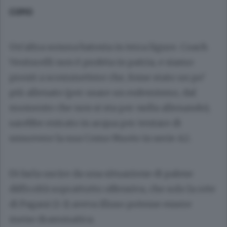
COMO
Un’altra sonora batosta in terra ligure. Coach
Venturelli non è profeta in patria, e siamo
pronti a scommettere che, fosse stato un po’
più allenato (per usare un eufemismo, dal
momento che non si sta per nulla allenando),
sarebbe entrato in acqua per tentare di
smuovere la sua Como Nuoto in serie A2.
Di farla uscire da una situazione di palese
difficoltà soprattutto offensiva, che solo la rete
di Pagani (1-1) aveva illuso potesse essere
meno drammatica.