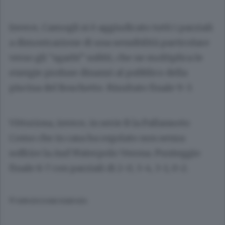
Invece, Camogli si è aggiudicato tutti i parziali
a dimostrazione di una sensibilità particolare
verso gli “sgarbi” subìti, che ne moltiplica le
energie profuse dinanzi al pubblico della
piscina del Boschetto. Risultato finale 9-3.
Vittoriosa, invece, in serie B la Pallanuoto
Como che in casa ha regolato non senza
soffrire la Asd Waterpolo Verona. Punteggio
finale 8-7 con parziali di 2-0, 3-4, 3-1, 0-2.
© RIPRODUZIONE RISERVATA