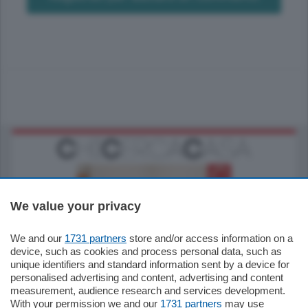
We value your privacy
We and our
1731 partners
store and/or access information on a
185.000
€
device, such as cookies and process personal data, such as
unique identifiers and standard information sent by a device for
Cernobbio - Como
personalised advertising and content, advertising and content
Appartamento
measurement, audience research and services development.
Situato nella tranquilla frazione di Piazza
With your permission we and our
1731 partners
may use