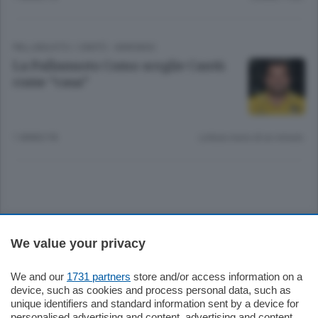
PALLANUOTO
/
CANTÙ - MARIANO
La Pallanuoto Como sceglie Cantù
come “casa”
1 ANNO FA
Lettura meno di un minuto.
Sezioni
We value your privacy
Settimanali
We and our
1731 partners
store and/or access information on a
device, such as cookies and process personal data, such as
unique identifiers and standard information sent by a device for
Territorio
personalised advertising and content, advertising and content