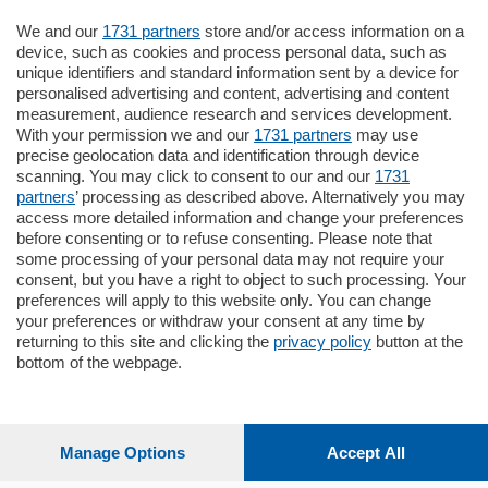
We and our
1731 partners
store and/or access information on a
185.000
€
device, such as cookies and process personal data, such as
unique identifiers and standard information sent by a device for
Cernobbio - Como
personalised advertising and content, advertising and content
Appartamento
measurement, audience research and services development.
Situato nella tranquilla frazione di Piazza
With your permission we and our
1731 partners
may use
Santo Stefano, in un contesto riservato e a
precise geolocation data and identification through device
pochi minuti …
scanning. You may click to consent to our and our
1731
partners
’ processing as described above. Alternatively you may
mq.
80
access more detailed information and change your preferences
before consenting or to refuse consenting. Please note that
some processing of your personal data may not require your
consent, but you have a right to object to such processing. Your
preferences will apply to this website only. You can change
your preferences or withdraw your consent at any time by
returning to this site and clicking the
privacy policy
button at the
bottom of the webpage.
Sezioni
Settimanali
Manage Options
Accept All