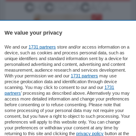
We value your privacy
We and our
1731 partners
store and/or access information on a
185.000
€
device, such as cookies and process personal data, such as
unique identifiers and standard information sent by a device for
Cernobbio - Como
personalised advertising and content, advertising and content
Appartamento
measurement, audience research and services development.
Situato nella tranquilla frazione di Piazza
With your permission we and our
1731 partners
may use
Santo Stefano, in un contesto riservato e a
precise geolocation data and identification through device
pochi minuti …
scanning. You may click to consent to our and our
1731
partners
’ processing as described above. Alternatively you may
mq.
80
access more detailed information and change your preferences
before consenting or to refuse consenting. Please note that
some processing of your personal data may not require your
consent, but you have a right to object to such processing. Your
preferences will apply to this website only. You can change
your preferences or withdraw your consent at any time by
returning to this site and clicking the
privacy policy
button at the