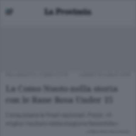
PALLANUOTO
/
COMO CITTÀ
LUNEDÌ 16 LUGLIO 2018
La Como Nuoto nella storia
con le Rane Rosa Under 15
Conquistate le finali nazionali. Pozzi: «Il
miglior risultato della stagione femminile»
Lettura meno di un minuto.