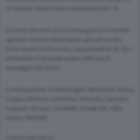
4), mentre Moie è stata surclassata (20-3).
Il match decisivo per il passaggio si è rivelato
agevole: le Rane Rosa hanno giocato molto
bene contro la Florentia, imponendosi (14-6) e
ottenendo il secondo posto utile per il
passaggio del turno.
La formazione: Scardamaglio, Noschese, Brusa,
Crippa, Molteni, Schettino, Bianchi, Cattaneo,
Cassano, Brusa V., Radaelli, Arnaboldi, Villa,
Scarso, Micheli.
© RIPRODUZIONE RISERVATA