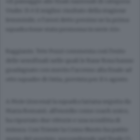
«Il passaggio alle finali nazionali di categoria
Under 15 è il miglior risultato della stagione
femminile, e l’avrei detto persino se la prima
squadra fosse stata promossa in serie A1».
Raggiante, Tete Pozzi commenta così l’esito
delle semifinali nelle quali le Rane Rosa hanno
guadagnato con merito l’accesso alla finale ad
otto squadre di Ostia, prevista per il 4 agosto.
A Moie (Ancona) la squadra lariana seguita da
Maria Romanò, all’esordio come coach unico,
ha riportato due vittorie e una sconfitta di
misura. Con Trieste la Como Nuoto ha patito
meno del previsto, soccombendo nel finale (5-