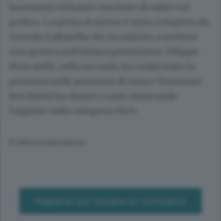
bravissimi ed hanno meritato di salire sul
podio». La prima frazione è stata compiuta da
Guenda Zaffanella che ha iniziato a mettere
una ipoteca sull’ottima prestazione. Filippo
Moscatelli, nella seconda, ha confermato la
presenza nelle posizioni di testa e Tommaso
Bocchietti ha chiuso i conti, intascando
l’argento nella categoria M20.
© RIPRODUZIONE RISERVATA
Registrati per lasciare un commento