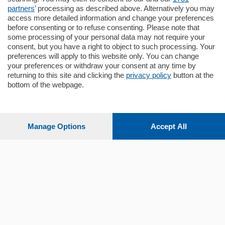
stabile signorile …
partners
’ processing as described above. Alternatively you may
mq.
140
locali:
5
access more detailed information and change your preferences
before consenting or to refuse consenting. Please note that
some processing of your personal data may not require your
consent, but you have a right to object to such processing. Your
preferences will apply to this website only. You can change
your preferences or withdraw your consent at any time by
returning to this site and clicking the
privacy policy
button at the
bottom of the webpage.
Sezioni
Settimanali
Manage Options
Accept All
Territorio
Sport
Chi Siamo