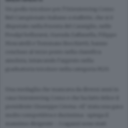
Un podio tricolore per l’Orienteering Como.
Nel Campionato italiano a staffette, che si è
disputato nella Foresta del Cansiglio, nelle
Prealpi bellunesi, Guenda Zaffanella, Filippo
Moscatelli e Tommaso Bocchietti, hanno
concluso al terzo posto nella classifica
assoluta, intascando l’argento nella
graduatoria tricolore nella categoria M20.
Una medaglia che mancava da diversi anni in
casa Orienteering Como e che ha fatto felice il
presidente Giuseppe Ceresa. «E’ stata una gara
molto competitiva e durissima -spiega il
massimo dirigente -. I ragazzi sono stati