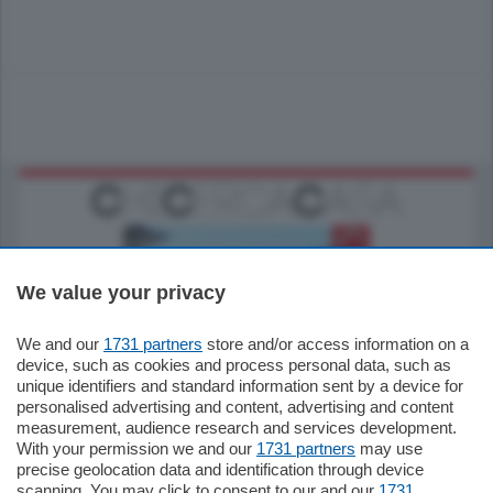
We value your privacy
We and our
1731 partners
store and/or access information on a
770.000
€
device, such as cookies and process personal data, such as
unique identifiers and standard information sent by a device for
Como - Como
personalised advertising and content, advertising and content
Plurilocale
measurement, audience research and services development.
in zona residenziale e tranquilla,
With your permission we and our
1731 partners
may use
proponiamo prestigioso e luminoso
precise geolocation data and identification through device
appartamento all'ultimo piano di uno
scanning. You may click to consent to our and our
1731