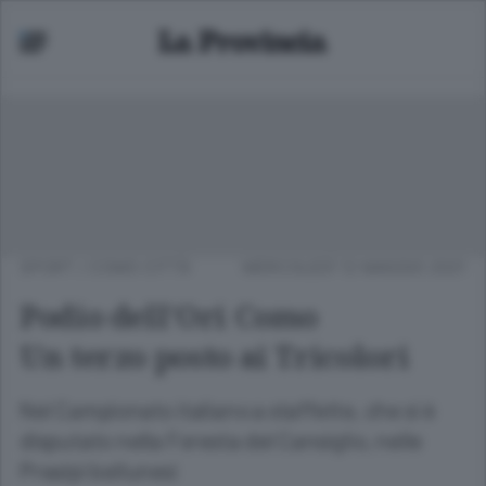
SPORT
/
COMO CITTÀ
MERCOLEDÌ 12 MAGGIO 2021
Podio dell’Ori Como
Un terzo posto ai Tricolori
Nel Campionato italiano a staffette, che si è
disputato nella Foresta del Cansiglio, nelle
Prealpi bellunesi