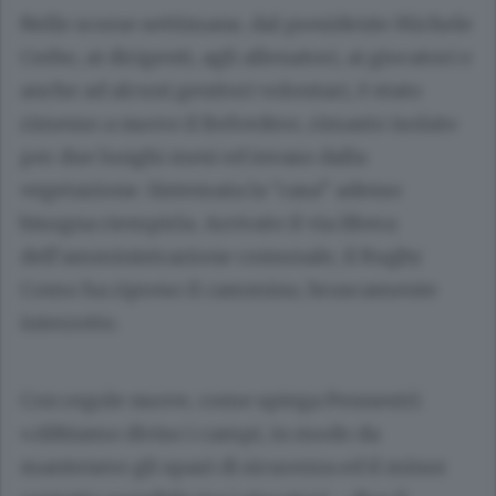
Nelle scorse settimane, dal presidente Michele
Cerbo, ai dirigenti, agli allenatori, ai giocatori e
anche ad alcuni genitori volontari, è stato
rimesso a nuovo il Belvedere, rimasto isolato
per due lunghi mesi ed invaso dalla
vegetazione. Sistemata la “casa” adesso
bisogna riempirla. Arrivato il via libera
dell’amministrazione comunale, il Rugby
Como ha ripreso il cammino, bruscamente
interrotto.
Con regole nuove, come spiega Pennestrì:
«Abbiamo diviso i campi, in modo da
mantenere gli spazi di sicurezza ed il minor