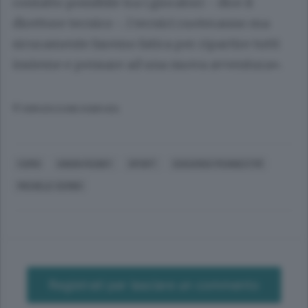
contatto possibile tra i giocatori - dice il
direttore tecnico -. I tecnici ruoteranno ma
sicuramente faremo fatica per ripartire tutti
insieme e pensare ad una nuova avventura».
© RIPRODUZIONE RISERVATA
COMO
UNION RUGBY
SPORT
EDOARDO PENNESTRÌ
MICHELE CERBO
Registrati per lasciare un commento