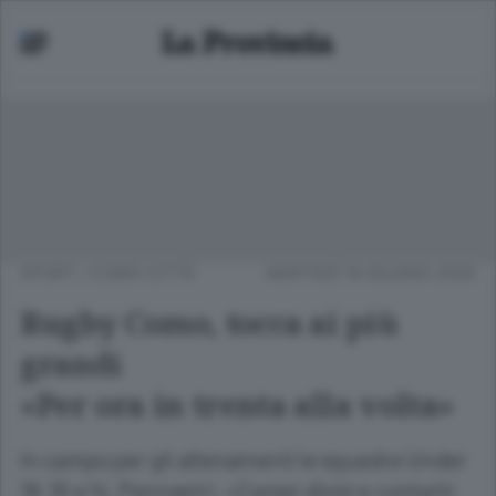
SPORT
/
COMO CITTÀ
MARTEDÌ 16 GIUGNO 2020
Rugby Como, tocca ai più
grandi
«Per ora in trenta alla volta»
In campo per gli allenamenti le squadre Under
18, 16 e 14. Pennestri: «Campi divisi e contatti