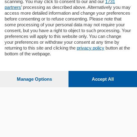
scanning. You may click to consent to our and our
1731
Quadrilocale …
partners
’ processing as described above. Alternatively you may
mq.
145
locali:
4
access more detailed information and change your preferences
before consenting or to refuse consenting. Please note that
some processing of your personal data may not require your
consent, but you have a right to object to such processing. Your
preferences will apply to this website only. You can change
your preferences or withdraw your consent at any time by
returning to this site and clicking the
privacy policy
button at the
bottom of the webpage.
Sezioni
Settimanali
Manage Options
Accept All
Territorio
Sport
Chi Siamo