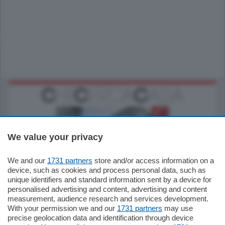
We value your privacy
We and our
1731 partners
store and/or access information on a
795.000
€
device, such as cookies and process personal data, such as
unique identifiers and standard information sent by a device for
Como - Como
personalised advertising and content, advertising and content
Quadrilocale
measurement, audience research and services development.
Zona Como Borghi. Nel complesso di
With your permission we and our
1731 partners
may use
nuova costruzione "JIULIUS" in Classe
precise geolocation data and identification through device
Energetica A2 proponiamo ampio