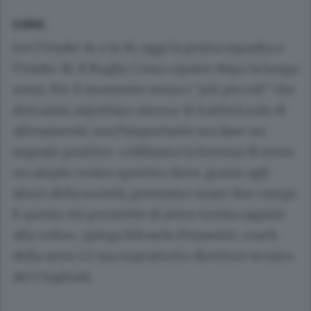
COMO
Ieri l’Under 14 e la 16; oggi la prima squadra e
l’Under 18. Il Rugby Como riparte dopo la lunga
sosta. Per il momento senza i “più piccoli” che
dovranno aspettare ancora. Si tratterà solo di
allenamenti, ma l’importante era dare un
segnale positivo. «Abbiamo la fortuna di avere
un ampio centro sportivo dove, grazie agli
sforzi della società, possiamo usare due campi.
E questo mi permette di avere trenta ragazzi
alla volta», spiega Edoardo Pennestrì, coach
della serie C2 ma soprattutto direttore tecnico
dei Cinghiali.