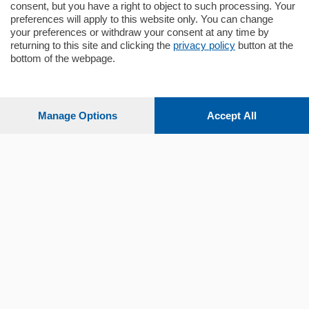
consent, but you have a right to object to such processing. Your
preferences will apply to this website only. You can change
your preferences or withdraw your consent at any time by
Sezioni
returning to this site and clicking the
privacy policy
button at the
bottom of the webpage.
Settimanali
Manage Options
Accept All
Territorio
Sport
Chi Siamo
Servizi