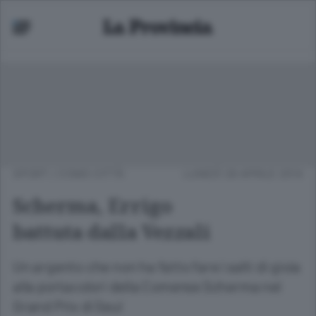
SPORT
/
COMO CITTÀ
LUNEDÌ 28 APRILE 2014
Scherma, Errigo
battuta dalla Vezzali
Un argento che non ha fatto fare i salti di gioia
alla portacolori della Comense Scherma nel
Grand Prix di Seul