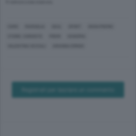
© RIPRODUZIONE RISERVATA
COMO
MARSIGLIA
SEUL
SPORT
GRAN PREMIO
STORIE, CURIOSITÀ
PREMI
SCHERMA
VALENTINA VEZZALI
ARIANNA ERRIGO
Registrati per lasciare un commento