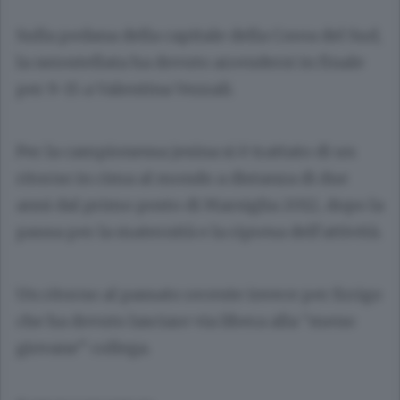
Sulla pedana della capitale della Corea del Sud,
la nerostellata ha dovuto arrendersi in finale
per 9-15 a Valentina Vezzali.
Per la campionessa jesina si è trattato di un
ritorno in cima al mondo a distanza di due
anni dal primo posto di Marsiglia 2012, dopo la
pausa per la maternità e la ripresa dell’attività.
Un ritorno al passato recente invece per Errigo
che ha dovuto lasciare via libera alla “meno
giovane” collega.