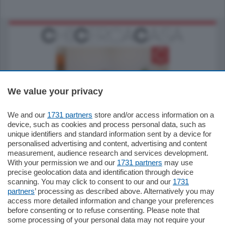
We value your privacy
185.000
€
We and our
1731 partners
store and/or access information on a
device, such as cookies and process personal data, such as
Cernobbio - Como
unique identifiers and standard information sent by a device for
Appartamento
personalised advertising and content, advertising and content
Situato nella tranquilla frazione di Piazza
measurement, audience research and services development.
Santo Stefano, in un contesto riservato e a
With your permission we and our
1731 partners
may use
pochi minuti …
precise geolocation data and identification through device
scanning. You may click to consent to our and our
1731
mq.
80
partners
’ processing as described above. Alternatively you may
access more detailed information and change your preferences
before consenting or to refuse consenting. Please note that
some processing of your personal data may not require your