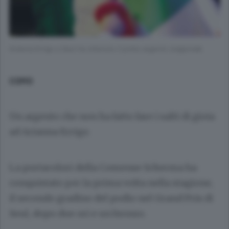
Arianna Errigo a Seul ha ottenuto il primo argento stagionale
COMO
Un argento che non ha fatto fare i salti di gioia
ad Arianna Errigo.
La portacolori della Comense Scherma ha
conquistato per la prima volta nella stagione,
il secondo gradino del podio nel Grand Prix di
Seul, dopo due ori e un bronzo.