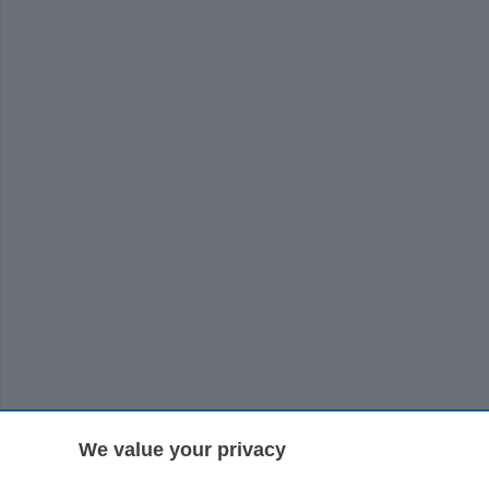
We value your privacy