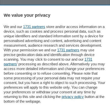
We value your privacy
We and our
1731 partners
store and/or access information on a
device, such as cookies and process personal data, such as
unique identifiers and standard information sent by a device for
personalised advertising and content, advertising and content
measurement, audience research and services development.
With your permission we and our
1731 partners
may use
precise geolocation data and identification through device
scanning. You may click to consent to our and our
1731
partners
’ processing as described above. Alternatively you may
access more detailed information and change your preferences
before consenting or to refuse consenting. Please note that
some processing of your personal data may not require your
consent, but you have a right to object to such processing. Your
preferences will apply to this website only. You can change
your preferences or withdraw your consent at any time by
returning to this site and clicking the
privacy policy
button at the
bottom of the webpage.