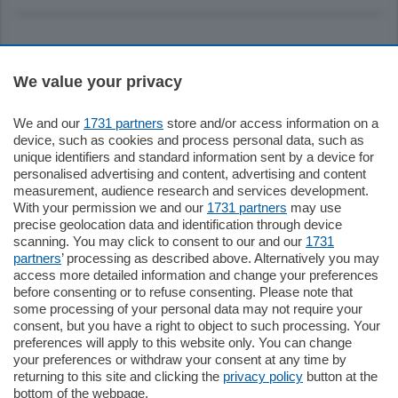
We value your privacy
We and our
1731 partners
store and/or access information on a
device, such as cookies and process personal data, such as
unique identifiers and standard information sent by a device for
personalised advertising and content, advertising and content
measurement, audience research and services development.
With your permission we and our
1731 partners
may use
precise geolocation data and identification through device
scanning. You may click to consent to our and our
1731
partners
’ processing as described above. Alternatively you may
access more detailed information and change your preferences
before consenting or to refuse consenting. Please note that
some processing of your personal data may not require your
consent, but you have a right to object to such processing. Your
preferences will apply to this website only. You can change
your preferences or withdraw your consent at any time by
returning to this site and clicking the
privacy policy
button at the
bottom of the webpage.