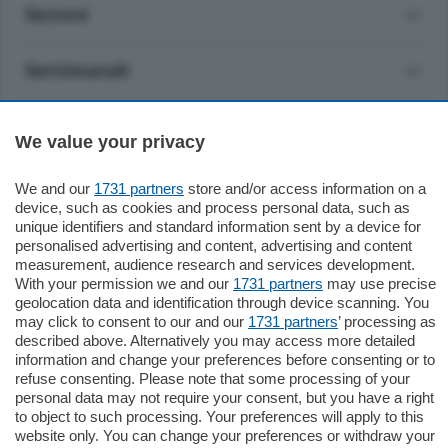
Sezioni
Settimanali
Territorio
We value your privacy
Sport
We and our
1731 partners
store and/or access information on a
device, such as cookies and process personal data, such as
unique identifiers and standard information sent by a device for
Chi Siamo
personalised advertising and content, advertising and content
measurement, audience research and services development.
With your permission we and our
1731 partners
may use precise
Servizi
geolocation data and identification through device scanning. You
may click to consent to our and our
1731 partners
’ processing as
described above. Alternatively you may access more detailed
information and change your preferences before consenting or to
refuse consenting. Please note that some processing of your
personal data may not require your consent, but you have a right
to object to such processing. Your preferences will apply to this
© COPYRIGHT 2026 - La Provincia di Como S.r.l. P. IVA
website only. You can change your preferences or withdraw your
04178040137 via Giovanni de Simoni 6 – 22100 - E' vietata