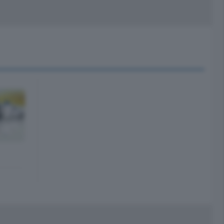
peciali
Cinema
rchivio
kill Alexa