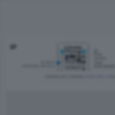
SFOGLIA
OGGI
L’EDIZIONE DIGITALE
NUBI SPARS
CRONACA
ECONOMIA
TERRITORIO
CU
Dirette Calcio Como
L'Ordine
Como
Notizie Calcio Como
Diogene
Lago e valli