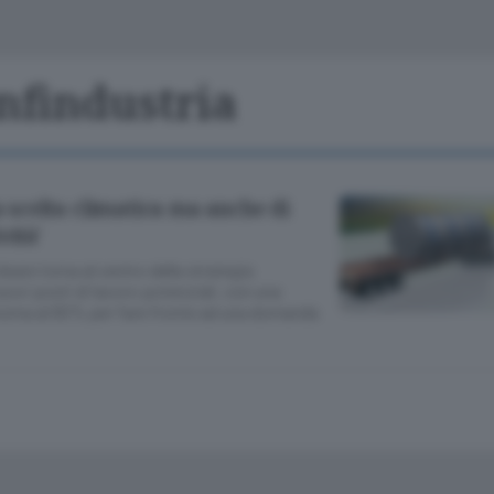
Classifiche
Olgiate e bassa
Le aziende comunicano
S
Podcast
nfindustria
ChiCercaCasa
A
Meteo
S
na scelta climatica ma anche di
vità'
Dossier
leare torna al centro della strategia
uovi posti di lavoro potenziali, con una
noma al 90% per fare fronte ad una domanda