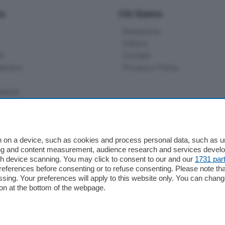
io
Chi Siamo
Redazione
Editore
li
Contatti
ariano
Privacy e Policy
bassa
alcio Como
 on a device, such as cookies and process personal data, such as uni
 Serie B
ising and content measurement, audience research and services deve
gh device scanning. You may click to consent to our and our
1731 par
alcio Como
ferences before consenting or to refuse consenting. Please note th
 Serie A
essing. Your preferences will apply to this website only. You can cha
 Serie A Femminile
on at the bottom of the webpage.
e