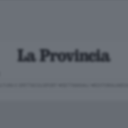
E
LTURA E SPETTACOLI
SPORT
SETTIMANALI
EDITORIALI
MEDI
Classifica Serie B
Imprese & Lavoro
Cintura
Necrologie
P
Classifica Serie A
Salute & Benessere
Cantù e Mariano
Abbonamenti
P