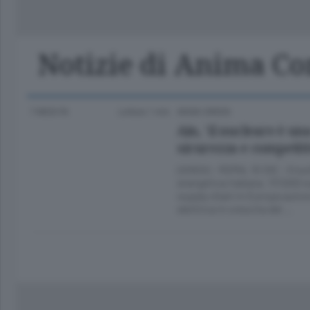
Classifica Serie A Femminile
Frontiera
Erba
Notizie di Anima Co
7 MESI FA
Lettura 1 min.
ANSA GREEN
Ain, 'il nucleare è u
sicurezza e competiti
(ANSA) - ROMA, 10 DIC - Il nuc
energetica italiana: 117.000 n
supply chain in Europa auto
elettrica in crescita del …