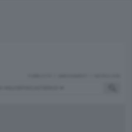
PUBBLICITÀ
ABBONAMENTI
NECROLOGIE
A INGLESE
PODCAST
SERVIZI
ubblicità
iù letti