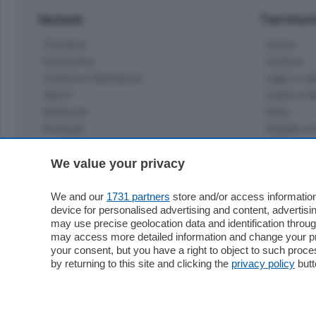
Sezioni
Territor
Cronaca
Como
Economia
Cintura
Cultura e Spettacoli
Lago e val
Sport
Cantù e M
Editoriali
Erba
Podcast
Olgiate e 
Quatar Pass
Media Inglese
We value your privacy
Sport
Storie nella Breva
Dirette C
Focus
We and our
1731 partners
store and/or access information
Classifica
device for personalised advertising and content, advert
Up
may use precise geolocation data and identification throu
Notizie C
Dossier
may access more detailed information and change your pre
Classifica
your consent, but you have a right to object to such proc
Classifica
by returning to this site and clicking the
privacy policy
butt
Settimanali
Classifich
L'Ordine
Imprese & Lavoro