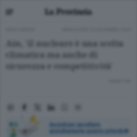
ANSA GREEN
MERCOLEDÌ 10 DICEMBRE 2025
Ain, 'il nucleare è una scelta
climatica ma anche di
sicurezza e competitività'
Lettura 1 min.
Accedi per ascoltare
gratuitamente questo articolo