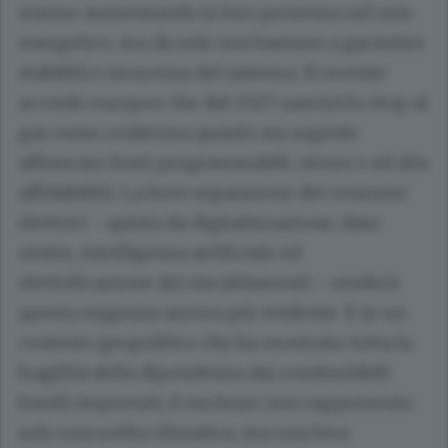
stanno aumentando la loro presenza nel mix
energetico, ma da sole non bastano a garantire
stabilità e sicurezza del sistema. Il recente
accordo europeo che dal 2027 sancirà lo stop al
gas russo conferma quanto sia urgente
affiancare fonti programmabili, sicure e ad alta
affidabilità. La forte espansione dei consumi
elettrici - spinta da digitalizzazione, data
center, intelligenza artificiale ed
elettrificazione dei riscaldamenti - renderà
questa esigenza ancora più evidente. E in un
contesto geopolitico che ha mostrato tutta la
fragilità della dipendenza dai combustibili
fossili importati, il nucleare non rappresenta
solo una scelta climatica, ma una leva