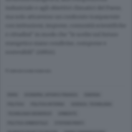
industriale e agli obiettivi climatici del Paese,
ma solo attraverso un confronto trasparente
con istituzioni, imprese, comunità scientifiche
e cittadini" in modo che "le scelte sul futuro
energetico siano condivise, comprese e
sostenibili". (ANSA).
© RIPRODUZIONE RISERVATA
ROMA
ECONOMIA, AFFARI E FINANZA
ENERGIA
POLITICA
POLITICA INTERNA
SCIENZA, TECNOLOGIA
TECNOLOGIA (GENERICO)
AMBIENTE
POLITICA AMBIENTALE
STEFANO MONTI