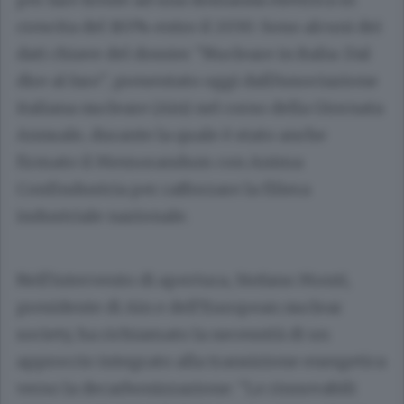
crescita del 165% entro il 2030. Sono alcuni dei
dati chiave del dossier "Nucleare in Italia: Dal
dire al fare", presentato oggi dall'Associazione
italiana nucleare (Ain) nel corso della Giornata
Annuale, durante la quale è stato anche
firmato il Memorandum con Anima
Confindustria per rafforzare la filiera
industriale nazionale.
Nell'intervento di apertura, Stefano Monti,
presidente di Ain e dell'European nuclear
society, ha richiamato la necessità di un
approccio integrato alla transizione energetica
verso la decarbonizzazione: "Le rinnovabili