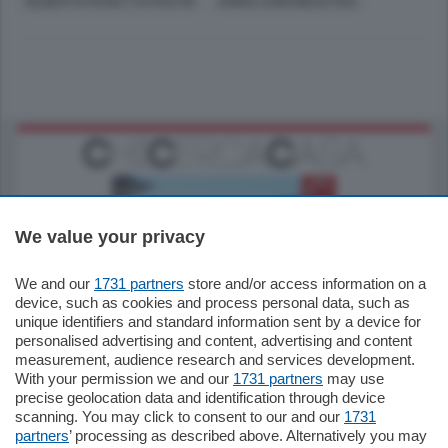
GILBERTO PICHETTO FRATIN
ANIMA CONFINDUSTRIA
We value your privacy
We and our
1731 partners
store and/or access information on a
770.000
€
device, such as cookies and process personal data, such as
unique identifiers and standard information sent by a device for
Como - Como
personalised advertising and content, advertising and content
Plurilocale
measurement, audience research and services development.
in zona residenziale e tranquilla,
With your permission we and our
1731 partners
may use
proponiamo prestigioso e luminoso
precise geolocation data and identification through device
appartamento all'ultimo piano di uno
scanning. You may click to consent to our and our
1731
stabile signorile …
partners
’ processing as described above. Alternatively you may