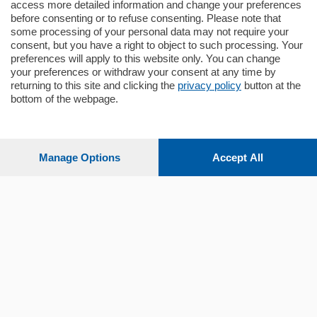
mq.
140
locali:
5
access more detailed information and change your preferences
before consenting or to refuse consenting. Please note that
some processing of your personal data may not require your
consent, but you have a right to object to such processing. Your
preferences will apply to this website only. You can change
your preferences or withdraw your consent at any time by
returning to this site and clicking the
privacy policy
button at the
bottom of the webpage.
Sezioni
Settimanali
Manage Options
Accept All
Territorio
Sport
Chi Siamo
Servizi