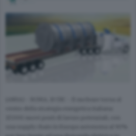
(ANSA) - ROMA, 10 DIC - Il nucleare torna al
centro della strategia energetica italiana:
117.000 nuovi posti di lavoro potenziali, con
una supply chain in Europa autonoma al 90%
per fare fronte ad una domanda elettrica in