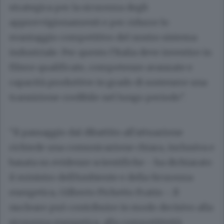
strategica per la sicurezza degli
approvvigionamenti e per ridurre lo
svantaggio competitivo del nostro sistema
industriale. Per questo l'Italia deve investire in
filiere qualificate, competenze avanzate e
capacità produttive in grado di sostenere una
transizione credibile nel lungo periodo".
"Il passaggio dal dibattito all'attuazione
richiede una comunicazione chiara, inclusiva e
basata su evidenze scientifiche - ha dichiarato
il ministro dell'Ambiente e della Sicurezza
energetica, Gilberto Pichetto Fratin -. Il
nucleare può contribuire in modo decisivo alla
sicurezza energetica, alla competitività