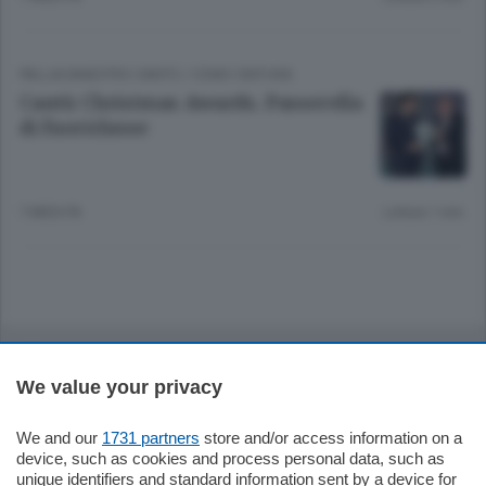
PALLACANESTRO CANTÙ
/
COMO CINTURA
Cantù Christmas Awards. Passerella
di fuoriclasse
7 MESI FA
Lettura 1 min.
Sezioni
We value your privacy
Settimanali
We and our
1731 partners
store and/or access information on a
device, such as cookies and process personal data, such as
Territorio
unique identifiers and standard information sent by a device for