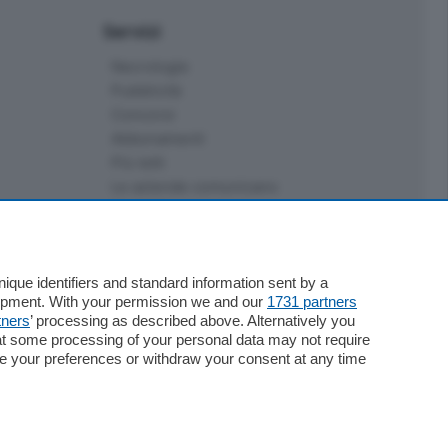
Servizi
Necrologie
Pubblicità
Concorsi
Abbonamenti
Più letti
Le aziende comunicano
Speciali
Cinema
ChiCercaCasa
Archivio
que identifiers and standard information sent by a
lopment. With your permission we and our
1731 partners
Meteo
tners
’ processing as described above. Alternatively you
Skill Alexa
at some processing of your personal data may not require
Elezioni 2024
nge your preferences or withdraw your consent at any time