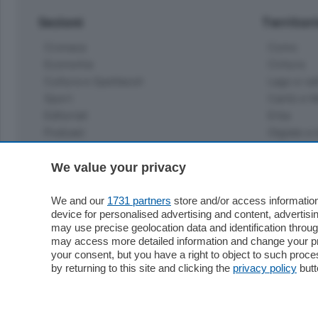
Sezioni
Territor
Cronaca
Como
Economia
Cintura
Cultura e Spettacoli
Lago e val
Sport
Cantù e M
Editoriali
Erba
Podcast
Olgiate e 
Quatar Pass
Media Inglese
We value your privacy
Sport
Storie nella Breva
Dirette C
Focus
We and our
1731 partners
store and/or access information
Classifica
device for personalised advertising and content, advert
Up
may use precise geolocation data and identification throu
Notizie C
Dossier
may access more detailed information and change your pre
Classifica
your consent, but you have a right to object to such proc
Classifica
by returning to this site and clicking the
privacy policy
butt
Settimanali
Classifich
L'Ordine
Imprese & Lavoro