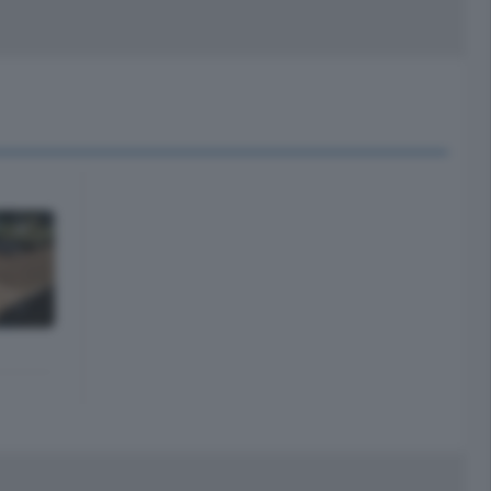
peciali
Cinema
rchivio
kill Alexa