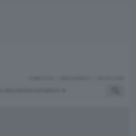
PUBBLICITÀ
ABBONAMENTI
NECROLOGIE
A INGLESE
PODCAST
SERVIZI
ubblicità
iù letti