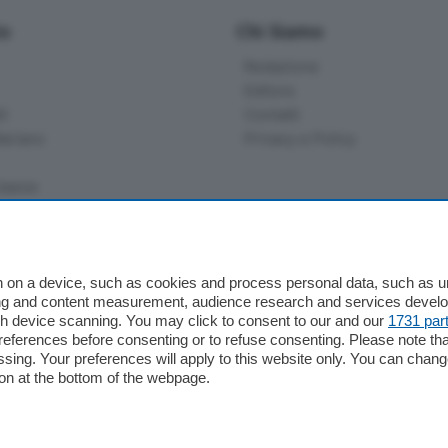
io
Chi Siamo
Redazione
Editore
li
Contatti
ariano
Privacy e Policy
bassa
alcio Como
 on a device, such as cookies and process personal data, such as uni
 Serie B
ising and content measurement, audience research and services deve
gh device scanning. You may click to consent to our and our
1731 par
alcio Como
ferences before consenting or to refuse consenting. Please note th
 Serie A
essing. Your preferences will apply to this website only. You can cha
 Serie A Femminile
on at the bottom of the webpage.
e