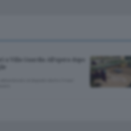
Classifiche
Olgiate e bassa
Le aziende comunicano
S
Podcast
ChiCercaCasa
A
Meteo
S
ori a Villa Guardia All’opera dopo
Dossier
lie
o abbandonato al degrado dentro il maxi
asano