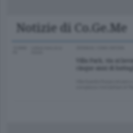
Classifica Serie A Femminile
Frontiera
Erba
Notizie di Co.Ge.Me
10 ANNI
Lettura meno di un
CRONACA
/
COMO CINTURA
FA
minuto.
Villa Park, via ai lav
cinque anni di battag
Villa Guardia Ruspe nel parc
complesso immobiliare di M