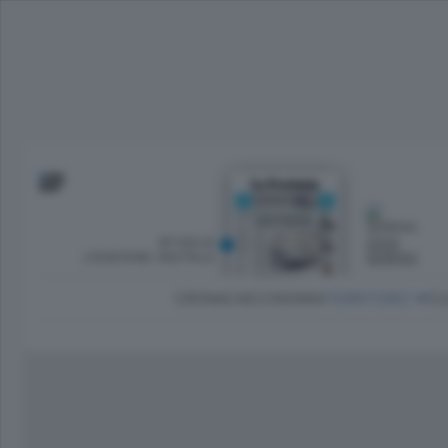
SFOGLIA
OGGI
L’EDIZIONE DIGITALE
SERENO
CRONACA
ECONOMIA
TERRITORIO
CU
Dirette Calcio Como
L'Ordine
Como
Notizie Calcio Como
Diogene
Lago e valli