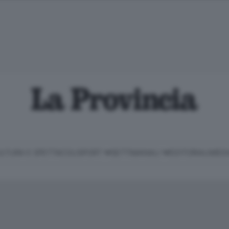
LTURA E SPETTACOLI
SPORT
SETTIMANALI
EDITORIALI
MEDI
Classifica Serie B
Imprese & Lavoro
Cintura
Necrologie
P
Classifica Serie A
Salute & Benessere
Cantù e Mariano
Abbonamenti
P