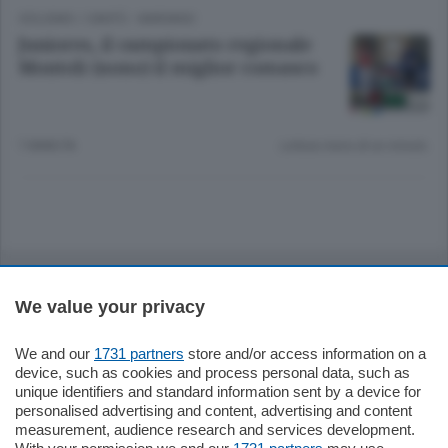
CICLISMO
/
CANTÙ - MARIANO
Juniores, il campionato regionale
Montoli (nono) il miglior comasco
7 ANNI FA
Lettura meno di un minuto.
Sezioni
We value your privacy
Settimanali
We and our
1731 partners
store and/or access information on a
device, such as cookies and process personal data, such as
Territorio
unique identifiers and standard information sent by a device for
personalised advertising and content, advertising and content
measurement, audience research and services development.
Sport