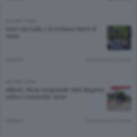
CICLISMO
/
ERBA
Gare sui rulli, e il ciclismo batte il
virus
6 ANNI FA
Lettura meno di un minuto.
CICLISMO
/
ERBA
Albese, Piras sorprende tutti Bagatin
salva i comaschi: terzo
6 ANNI FA
Lettura meno di un minuto.