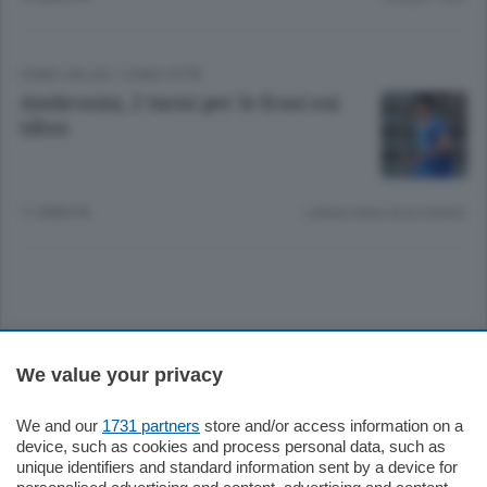
COMO CALCIO
/
COMO CITTÀ
Ambrosini, 2 turni per le frasi sui
tifosi
11 ANNI FA
Lettura meno di un minuto.
Sezioni
We value your privacy
Settimanali
We and our
1731 partners
store and/or access information on a
device, such as cookies and process personal data, such as
unique identifiers and standard information sent by a device for
Territorio